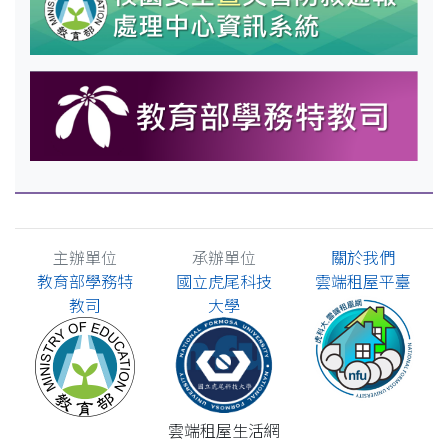
新北市．醒吾科技大學
新北市．真理大學
新北市．耕莘健康管理專科學校
新北市．致理科技大學
新北市．國立臺北大學
新北市．馬偕醫學大學
主辦單位
承辦單位
關於我們
新北市．台北海洋科技大學
教育部學務特
國立虎尾科技
雲端租屋平臺
新北市．亞東科技大學
教司
大學
新北市．淡江大學
新北市．宏國德霖科技大學
新北市．國立臺灣藝術大學
雲端租屋生活網