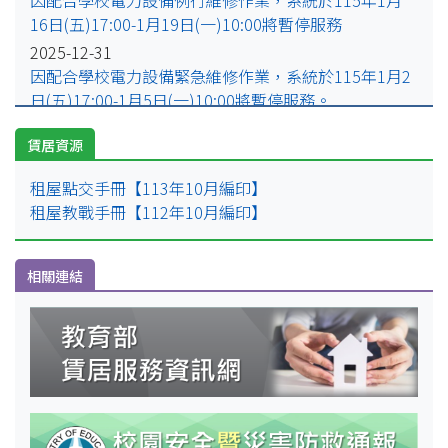
臺北市．國立臺灣師範大學
16日(五)17:00-1月19日(一)10:00將暫停服務
臺北市．臺北城市科技大學
2025-12-31
因配合學校電力設備緊急維修作業，系統於115年1月2
臺北市．東吳大學
日(五)17:00-1月5日(一)10:00將暫停服務。
2025-07-29
臺北市．國立臺北教育大學
賃居資源
因配合學校例行性停電作業，系統於114年8月15日
臺北市．國立陽明交通大學 (陽明校區)
(五)16:00-8月18日(一)10:00將暫停服務。
租屋點交手冊【113年10月編印】
臺北市．國立臺北護理健康大學
租屋教戰手冊【112年10月編印】
臺北市．中國科技大學
相關連結
臺北市．臺北醫學大學
臺北市．中國文化大學
臺北市．馬偕醫護管理專科學校
臺北市．實踐大學 (臺北校區)
新北市．明志科技大學