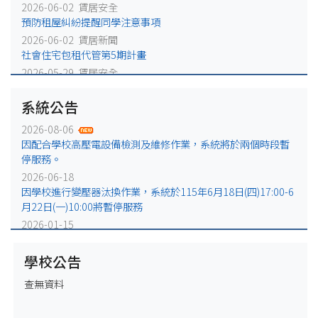
2026-06-02 賃居安全
預防租屋糾紛提醒同學注意事項
2026-06-02 賃居新聞
社會住宅包租代管第5期計畫
2026-05-29 賃居安全
火災避難，千萬別躲浴室廁所!
系統公告
2026-05-25 賃居安全
賃居退租注意事項
2026-08-06
2026-05-18 賃居新聞
因配合學校高壓電設備檢測及維修作業，系統將於兩個時段暫
校外租屋租金補貼宣導公告
停服務。
2026-06-18
因學校進行變壓器汰換作業，系統於115年6月18日(四)17:00-6
月22日(一)10:00將暫停服務
2026-01-15
因配合學校電力設備例行維修作業，系統於115年1月16日
(五)17:00-1月19日(一)10:00將暫停服務
學校公告
2025-12-31
查無資料
因配合學校電力設備緊急維修作業，系統於115年1月2日
(五)17:00-1月5日(一)10:00將暫停服務。