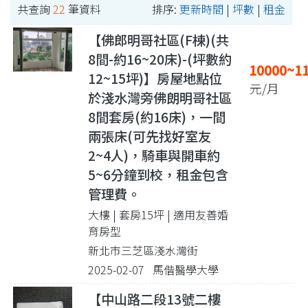
共查詢
22
筆資料
排序:
更新時間
|
坪數
|
租金
【佛郎明哥社區(F棟)(共
8間-約16~20床)-(坪數約
10000~1
12~15坪)】房屋地點位
元/月
於淺水灣旁佛朗明哥社區
8間套房(約16床)，一間
兩張床(可先找好室友
2~4人)，騎車與開車約
5~6分鐘到校，租金包含
管理費。
大樓 | 套房15坪
| 適用友善婚
育房型
新北市三芝區淺水灣街
2025-02-07 馬偕醫學大學
【中山路二段13號二樓