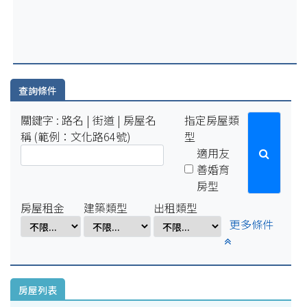
2025-07-29
因配合學校例行性停電作業，系統於114年8月15日(五)16:00-8
月18日(一)10:00將暫停服務。
2025-04-01
因配合學校電氣設備檢修作業，系統於114年4月1日(二)17:00-
4月7日(一)8:00將暫停服務。
查詢條件
關鍵字 : 路名 | 街道 | 房屋名
指定房屋類
稱 (範例：文化路64號)
型
適用友
善婚育
房型
房屋租金
建築類型
出租類型
更多條件
房屋列表