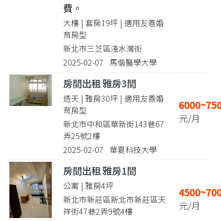
費。
大樓 | 套房19坪
| 適用友善婚
育房型
新北市三芝區淺水灣街
2025-02-07 馬偕醫學大學
房間出租 雅房3間
透天 | 雅房30坪
| 適用友善婚
6000~75
育房型
元/月
新北市中和區華新街143巷67
弄25號2樓
2025-02-07 華夏科技大學
房間出租 雅房1間
公寓 | 雅房4坪
4500~70
新北市新莊區新北市新莊區天
元/月
祥街47巷2弄9號4樓