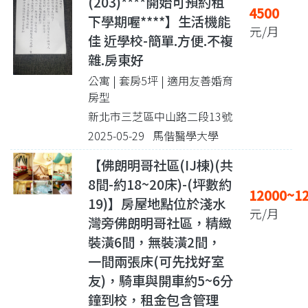
(203)****開始可預約租
4500
下學期喔****】生活機能
元/月
佳 近學校-簡單.方便.不複
雜.房東好
公寓 | 套房5坪
| 適用友善婚育
房型
新北市三芝區中山路二段13號
2025-05-29 馬偕醫學大學
【佛朗明哥社區(IJ棟)(共
8間-約18~20床)-(坪數約
12000~1
19)】房屋地點位於淺水
元/月
灣旁佛朗明哥社區，精緻
裝潢6間，無裝潢2間，
一間兩張床(可先找好室
友)，騎車與開車約5~6分
鐘到校，租金包含管理