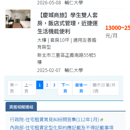
2026-05-08 輔仁大學
【慶城商旅】學生雙人套
房，飯店式管理，近捷運
13000~2
生活機能便利
元/月
大樓 | 套房10坪
| 適用友善婚
育房型
新北市三重區正義南路55號5
樓
2025-02-07 輔仁大學
第一
上一
1
2
3
下一
最後一
顯示10 筆/共
頁
頁
頁
頁
3頁
賃居相關連結
行政院-住宅租賃常見糾紛問答集(112年1月)
內政部-住宅租賃定型化契約應記載及不得記載事項