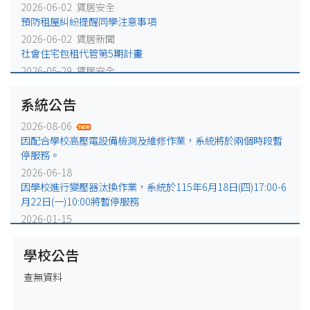
2026-06-02 賃居安全
預防租屋糾紛提醒同學注意事項
2026-06-02 賃居新聞
社會住宅包租代管第5期計畫
2026-05-29 賃居安全
火災避難，千萬別躲浴室廁所!
系統公告
2026-05-25 賃居安全
賃居退租注意事項
2026-08-06
2026-05-18 賃居新聞
因配合學校高壓電設備檢測及維修作業，系統將於兩個時段暫
校外租屋租金補貼宣導公告
停服務。
2026-06-18
因學校進行變壓器汰換作業，系統於115年6月18日(四)17:00-6
月22日(一)10:00將暫停服務
2026-01-15
因配合學校電力設備例行維修作業，系統於115年1月16日
(五)17:00-1月19日(一)10:00將暫停服務
學校公告
2025-12-31
查無資料
因配合學校電力設備緊急維修作業，系統於115年1月2日
(五)17:00-1月5日(一)10:00將暫停服務。