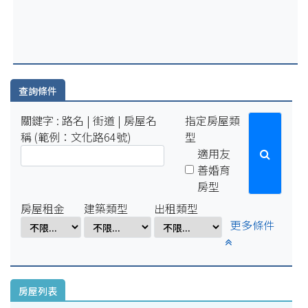
2025-07-29
因配合學校例行性停電作業，系統於114年8月15日(五)16:00-8
月18日(一)10:00將暫停服務。
2025-04-01
因配合學校電氣設備檢修作業，系統於114年4月1日(二)17:00-
4月7日(一)8:00將暫停服務。
查詢條件
關鍵字 : 路名 | 街道 | 房屋名
指定房屋類
稱 (範例：文化路64號)
型
適用友
善婚育
房型
房屋租金
建築類型
出租類型
更多條件
房屋列表