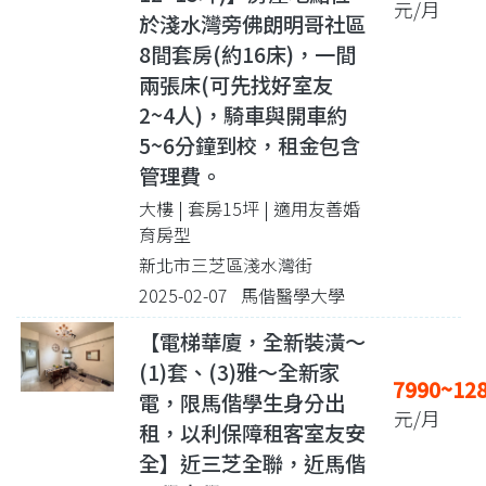
元/月
於淺水灣旁佛朗明哥社區
8間套房(約16床)，一間
兩張床(可先找好室友
2~4人)，騎車與開車約
5~6分鐘到校，租金包含
管理費。
大樓 | 套房15坪
| 適用友善婚
育房型
新北市三芝區淺水灣街
2025-02-07 馬偕醫學大學
【電梯華廈，全新裝潢～
(1)套、(3)雅～全新家
7990~12
電，限馬偕學生身分出
元/月
租，以利保障租客室友安
全】近三芝全聯，近馬偕