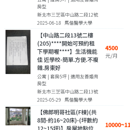
房型
新北市三芝區中山路二段12號
2025-06-18 馬偕醫學大學
【中山路二段13號二樓
(205)****開始可預約租
4500
下學期喔****】生活機能
元/月
佳 近學校-簡單.方便.不複
雜.房東好
公寓 | 套房5坪
| 適用友善婚育
房型
新北市三芝區中山路二段13號
2025-05-29 馬偕醫學大學
【佛郎明哥社區(F棟)(共
8間-約16~20床)-(坪數約
10000~1
12~15坪)】房屋地點位