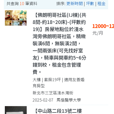
共查詢
10
筆資料
排序:
更新時間
|
坪數
|
租金
【佛朗明哥社區(IJ棟)(共
8間-約18~20床)-(坪數約
12000~1
19)】房屋地點位於淺水
元/月
灣旁佛朗明哥社區，精緻
裝潢6間，無裝潢2間，
一間兩張床(可先找好室
友)，騎車與開車約5~6分
鐘到校，租金包含管理
費。
大樓 | 套房19坪
| 適用友善婚
育房型
新北市三芝區淺水灣街
2025-02-07 馬偕醫學大學
【中山路二段13號二樓