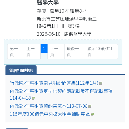
醫學大學
華廈 | 套房10坪 雅房8坪
新北市三芝區埔頭里中興街二
段42巷1□□□號3樓
2026-06-10 馬偕醫學大學
第一
上一
1
下一
最後一
顯示10 筆/共1
頁
頁
頁
頁
頁
賃居相關連結
行政院-住宅租賃常見糾紛問答集(112年1月)
內政部-住宅租賃定型化契約應記載及不得記載事項
114-04-18
內政部-住宅租賃契約書範本113-07-08
115年度300億元中央擴大租金補貼專區