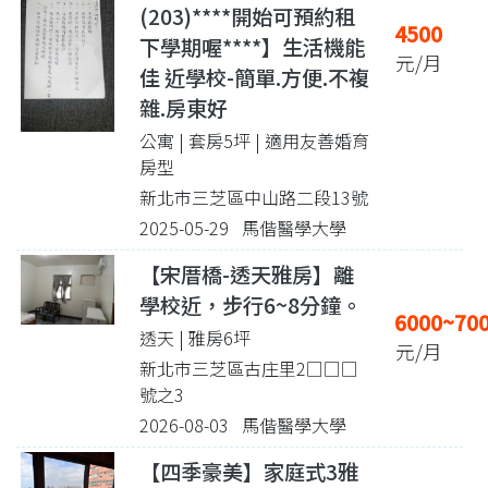
(203)****開始可預約租
4500
下學期喔****】生活機能
元/月
佳 近學校-簡單.方便.不複
雜.房東好
公寓 | 套房5坪
| 適用友善婚育
房型
新北市三芝區中山路二段13號
2025-05-29 馬偕醫學大學
【宋厝橋-透天雅房】離
學校近，步行6~8分鐘。
6000~70
透天 | 雅房6坪
元/月
新北市三芝區古庄里2□□□
號之3
2026-08-03 馬偕醫學大學
【四季豪美】家庭式3雅