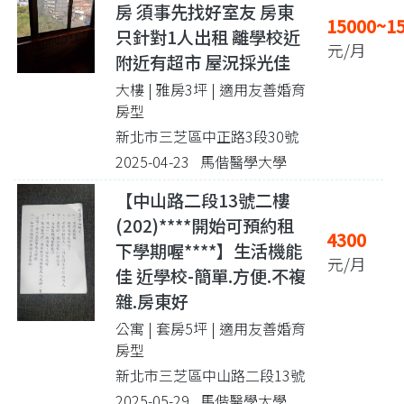
房 須事先找好室友 房東
15000~1
只針對1人出租 離學校近
元/月
附近有超市 屋況採光佳
大樓 | 雅房3坪
| 適用友善婚育
房型
新北市三芝區中正路3段30號
2025-04-23 馬偕醫學大學
【中山路二段13號二樓
(202)****開始可預約租
4300
下學期喔****】生活機能
元/月
佳 近學校-簡單.方便.不複
雜.房東好
公寓 | 套房5坪
| 適用友善婚育
房型
新北市三芝區中山路二段13號
2025-05-29 馬偕醫學大學