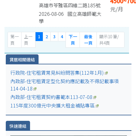
4500~70
高雄市苓雅區四維二路185號
元/月
2026-08-06 國立高雄師範大
學
第一
上一
1
2
3
4
下一
最後
顯示10 筆/
頁
頁
頁
一頁
共4頁
賃居相關連結
行政院-住宅租賃常見糾紛問答集(112年1月)
內政部-住宅租賃定型化契約應記載及不得記載事項
114-04-18
內政部-住宅租賃契約書範本113-07-08
115年度300億元中央擴大租金補貼專區
快速連結