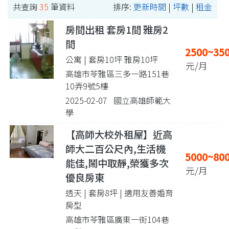
共查詢
35
筆資料
排序:
更新時間
|
坪數
|
租金
房間出租 套房1間 雅房2
間
2500~35
公寓 | 套房10坪 雅房10坪
元/月
高雄市苓雅區三多一路151巷
10弄9號5樓
2025-02-07 國立高雄師範大
學
【高師大校外租屋】近高
師大二百公尺內,生活機
5000~80
能佳,鬧中取靜,榮獲多次
元/月
優良房東
透天 | 套房8坪
| 適用友善婚育
房型
高雄市苓雅區廣東一街104巷