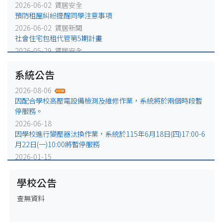
2026-06-02 賃居安全
預防租屋糾紛提醒同學注意事項
2026-06-02 賃居新聞
社會住宅包租代管第5期計畫
2026-05-29 賃居安全
火災避難，千萬別躲浴室廁所!
系統公告
2026-05-25 賃居安全
賃居退租注意事項
2026-08-06
2026-05-18 賃居新聞
因配合學校高壓電設備檢測及維修作業，系統將於兩個時段暫
校外租屋租金補貼宣導公告
停服務。
2026-06-18
因學校進行變壓器汰換作業，系統於115年6月18日(四)17:00-6
月22日(一)10:00將暫停服務
2026-01-15
因配合學校電力設備例行維修作業，系統於115年1月16日
(五)17:00-1月19日(一)10:00將暫停服務
學校公告
2025-12-31
查無資料
因配合學校電力設備緊急維修作業，系統於115年1月2日
(五)17:00-1月5日(一)10:00將暫停服務。