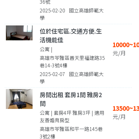
36號
2025-02-20 國立高雄師範大
學
位於住宅區.交通方便.生
活機能佳
10000~1
公寓 |
元/月
高雄市苓雅區普天里福建路35
巷14-3號4樓
2025-02-07 國立高雄師範大
學
房間出租 套房1間 雅房2
間
13500~1
公寓 | 套房4坪 雅房3坪
| 適用
元/月
友善婚育房型
高雄市苓雅區和平一路145巷
3號2樓