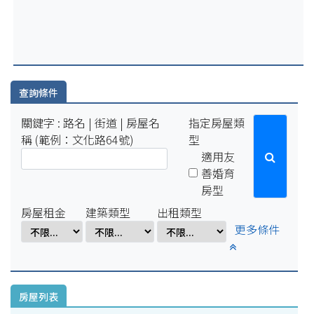
2025-07-29
因配合學校例行性停電作業，系統於114年8月15日(五)16:00-8
月18日(一)10:00將暫停服務。
2025-04-01
因配合學校電氣設備檢修作業，系統於114年4月1日(二)17:00-
4月7日(一)8:00將暫停服務。
查詢條件
關鍵字 : 路名 | 街道 | 房屋名
指定房屋類
稱 (範例：文化路64號)
型
適用友
善婚育
房型
房屋租金
建築類型
出租類型
更多條件
房屋列表