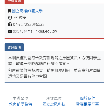
學校資訊
國立高雄師範大學
柯 校安
07-7172930#6532
s9575@mail.nknu.edu.tw
資訊聲明
本網頁僅刊登符合教育部規範之房屋資訊，方便同學查
詢，欲進一步瞭解請自行詢問房東。
租屋前請詳閱契約書，避免租屋糾紛，並留意租屋周遭
環境及是否有停車空間
主辦單位
承辦單位
關於我們
教育部學務特
國立虎尾科技
雲端租屋平臺