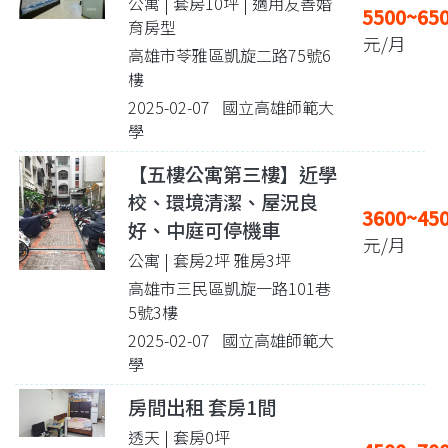
公寓 | 套房10坪
| 適用友善婚
5500~65
育房型
元/月
高雄市苓雅區凱旋二路75號6
樓
2025-02-07 國立高雄師範大
學
【五樓公寓第三樓】近學
校、環境清潔、屋況良
3600~45
好、中庭可停機車
元/月
公寓 | 套房2坪 雅房3坪
高雄市三民區凱旋一路101巷
5號3樓
2025-02-07 國立高雄師範大
學
房間出租 套房1間
透天 | 套房0坪