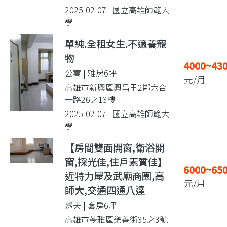
2025-02-07 國立高雄師範大
學
單純.全租女生.不適養寵
物
4000~43
公寓 | 雅房6坪
元/月
高雄市新興區興昌里2鄰六合
一路26之13樓
2025-02-07 國立高雄師範大
學
【房間雙面開窗,衛浴開
窗,採光佳,住戶素質佳】
6000~65
近特力屋及武廟商圈,高
元/月
師大,交通四通八達
透天 | 套房6坪
高雄市苓雅區樂善街35之3號