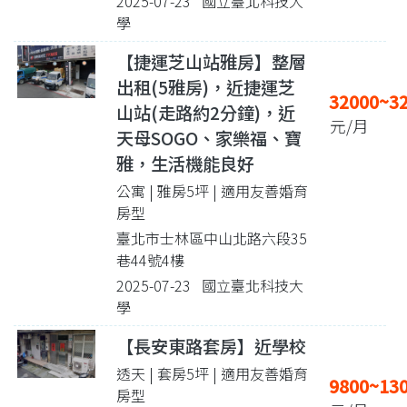
2025-07-23 國立臺北科技大
學
【捷運芝山站雅房】整層
出租(5雅房)，近捷運芝
32000~3
山站(走路約2分鐘)，近
元/月
天母SOGO、家樂福、寶
雅，生活機能良好
公寓 | 雅房5坪
| 適用友善婚育
房型
臺北市士林區中山北路六段35
巷44號4樓
2025-07-23 國立臺北科技大
學
【長安東路套房】近學校
透天 | 套房5坪
| 適用友善婚育
9800~13
房型