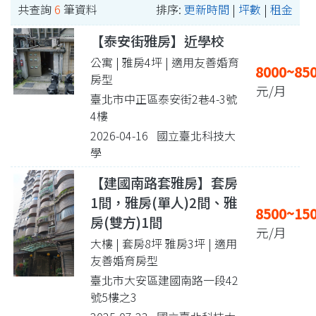
共查詢
6
筆資料
排序:
更新時間
|
坪數
|
租金
【泰安街雅房】近學校
公寓 | 雅房4坪
| 適用友善婚育
8000~85
房型
元/月
臺北市中正區泰安街2巷4-3號
4樓
2026-04-16 國立臺北科技大
學
【建國南路套雅房】套房
1間，雅房(單人)2間、雅
8500~15
房(雙方)1間
元/月
大樓 | 套房8坪 雅房3坪
| 適用
友善婚育房型
臺北市大安區建國南路一段42
號5樓之3