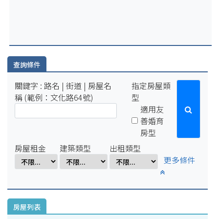
2025-07-29
因配合學校例行性停電作業，系統於114年8月15日(五)16:00-8
月18日(一)10:00將暫停服務。
2025-04-01
因配合學校電氣設備檢修作業，系統於114年4月1日(二)17:00-
4月7日(一)8:00將暫停服務。
查詢條件
關鍵字 : 路名 | 街道 | 房屋名
指定房屋類
稱 (範例：文化路64號)
型
適用友
善婚育
房型
房屋租金
建築類型
出租類型
更多條件
房屋列表