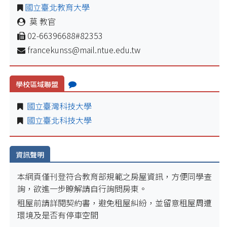
國立臺北教育大學
莫 教官
02-66396688#82353
francekunss@mail.ntue.edu.tw
學校區域聯盟
國立臺灣科技大學
國立臺北科技大學
資訊聲明
本網頁僅刊登符合教育部規範之房屋資訊，方便同學查
詢，欲進一步瞭解請自行詢問房東。
租屋前請詳閱契約書，避免租屋糾紛，並留意租屋周遭
環境及是否有停車空間