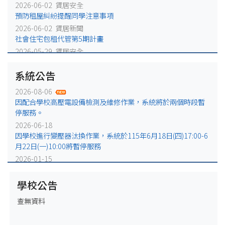
2026-06-02 賃居安全
預防租屋糾紛提醒同學注意事項
2026-06-02 賃居新聞
社會住宅包租代管第5期計畫
2026-05-29 賃居安全
火災避難，千萬別躲浴室廁所!
系統公告
2026-05-25 賃居安全
賃居退租注意事項
2026-08-06
2026-05-18 賃居新聞
因配合學校高壓電設備檢測及維修作業，系統將於兩個時段暫
校外租屋租金補貼宣導公告
停服務。
2026-06-18
因學校進行變壓器汰換作業，系統於115年6月18日(四)17:00-6
月22日(一)10:00將暫停服務
2026-01-15
因配合學校電力設備例行維修作業，系統於115年1月16日
(五)17:00-1月19日(一)10:00將暫停服務
學校公告
2025-12-31
查無資料
因配合學校電力設備緊急維修作業，系統於115年1月2日
(五)17:00-1月5日(一)10:00將暫停服務。