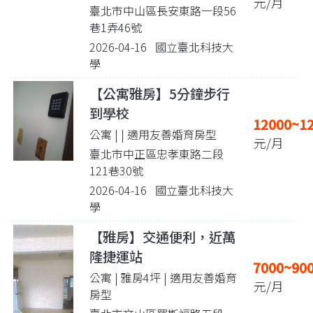
元/月
臺北市中山區長安東路一段56
巷1弄46號
2026-04-16 國立臺北科技大
學
【公寓雅房】5分鐘步行
到學校
12000~1
公寓 |
| 適用友善婚育房型
元/月
臺北市中正區忠孝東路二段
121巷30號
2026-04-16 國立臺北科技大
學
【雅房】交通便利，近萬
隆捷運站
7000~90
公寓 | 雅房4坪
| 適用友善婚育
元/月
房型