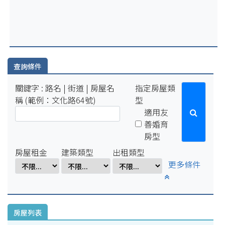
2025-07-29
因配合學校例行性停電作業，系統於114年8月15日(五)16:00-8
月18日(一)10:00將暫停服務。
2025-04-01
因配合學校電氣設備檢修作業，系統於114年4月1日(二)17:00-
4月7日(一)8:00將暫停服務。
查詢條件
關鍵字 : 路名 | 街道 | 房屋名
指定房屋類
稱 (範例：文化路64號)
型
適用友
善婚育
房型
房屋租金
建築類型
出租類型
更多條件
房屋列表