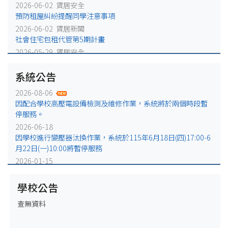
2026-06-02 賃居安全
預防租屋糾紛提醒同學注意事項
2026-06-02 賃居新聞
社會住宅包租代管第5期計畫
2026-05-29 賃居安全
火災避難，千萬別躲浴室廁所!
系統公告
2026-05-25 賃居安全
賃居退租注意事項
2026-08-06
2026-05-18 賃居新聞
因配合學校高壓電設備檢測及維修作業，系統將於兩個時段暫
校外租屋租金補貼宣導公告
停服務。
2026-06-18
因學校進行變壓器汰換作業，系統於115年6月18日(四)17:00-6
月22日(一)10:00將暫停服務
2026-01-15
因配合學校電力設備例行維修作業，系統於115年1月16日
(五)17:00-1月19日(一)10:00將暫停服務
學校公告
2025-12-31
查無資料
因配合學校電力設備緊急維修作業，系統於115年1月2日
(五)17:00-1月5日(一)10:00將暫停服務。