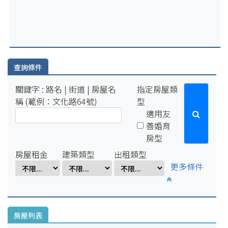
2025-07-29
因配合學校例行性停電作業，系統於114年8月15日(五)16:00-8
月18日(一)10:00將暫停服務。
2025-04-01
因配合學校電氣設備檢修作業，系統於114年4月1日(二)17:00-
4月7日(一)8:00將暫停服務。
查詢條件
關鍵字 : 路名 | 街道 | 房屋名
指定房屋類
稱 (範例：文化路64號)
型
適用友
善婚育
房型
房屋租金
建築類型
出租類型
更多條件
房屋列表