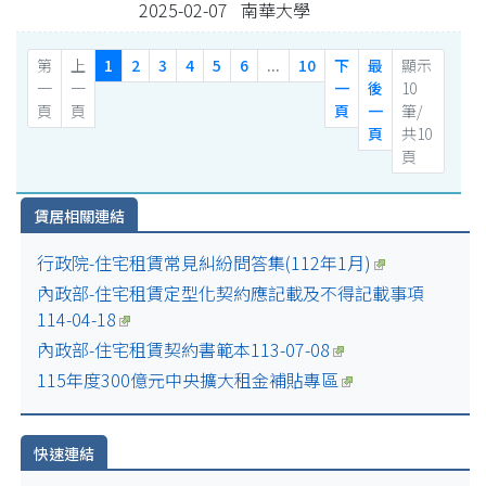
2025-02-07 南華大學
第
上
1
2
3
4
5
6
...
10
下
最
顯示
一
一
一
後
10
頁
頁
頁
一
筆/
頁
共10
頁
賃居相關連結
行政院-住宅租賃常見糾紛問答集(112年1月)
內政部-住宅租賃定型化契約應記載及不得記載事項
114-04-18
內政部-住宅租賃契約書範本113-07-08
115年度300億元中央擴大租金補貼專區
快速連結