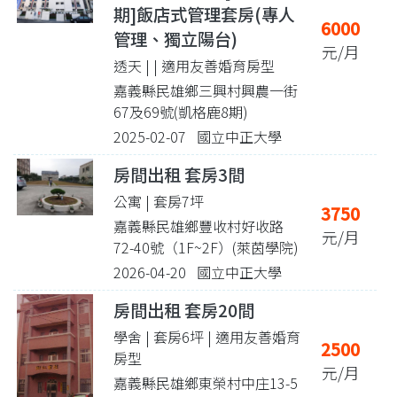
期]飯店式管理套房(專人
6000
管理、獨立陽台)
元/月
透天 |
| 適用友善婚育房型
嘉義縣民雄鄉三興村興農一街
67及69號(凱格鹿8期)
2025-02-07 國立中正大學
房間出租 套房3間
公寓 | 套房7坪
3750
嘉義縣民雄鄉豐收村好收路
元/月
72-40號（1F~2F）(萊茵學院)
2026-04-20 國立中正大學
房間出租 套房20間
學舍 | 套房6坪
| 適用友善婚育
2500
房型
元/月
嘉義縣民雄鄉東榮村中庄13-5