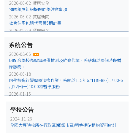
2026-06-02 賃居安全
預防租屋糾紛提醒同學注意事項
2026-06-02 賃居新聞
社會住宅包租代管第5期計畫
2026-05-29 賃居安全
火災避難，千萬別躲浴室廁所!
系統公告
2026-05-25 賃居安全
賃居退租注意事項
2026-08-06
2026-05-18 賃居新聞
因配合學校高壓電設備檢測及維修作業，系統將於兩個時段暫
校外租屋租金補貼宣導公告
停服務。
2026-06-18
因學校進行變壓器汰換作業，系統於115年6月18日(四)17:00-6
月22日(一)10:00將暫停服務
2026-01-15
因配合學校電力設備例行維修作業，系統於115年1月16日
(五)17:00-1月19日(一)10:00將暫停服務
學校公告
2025-12-31
2024-11-26
因配合學校電力設備緊急維修作業，系統於115年1月2日
全國大專院校所在行政區(鄉鎮市區)租金補貼租約資料統計
(五)17:00-1月5日(一)10:00將暫停服務。