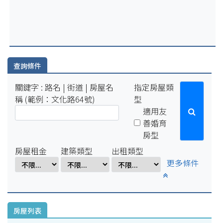
2025-07-29
因配合學校例行性停電作業，系統於114年8月15日(五)16:00-8
月18日(一)10:00將暫停服務。
2025-04-01
因配合學校電氣設備檢修作業，系統於114年4月1日(二)17:00-
4月7日(一)8:00將暫停服務。
查詢條件
關鍵字 : 路名 | 街道 | 房屋名
指定房屋類
稱 (範例：文化路64號)
型
適用友
善婚育
房型
房屋租金
建築類型
出租類型
更多條件
房屋列表