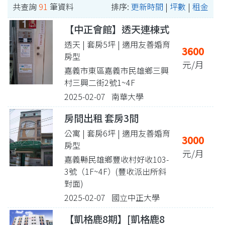
共查詢
91
筆資料
排序:
更新時間
|
坪數
|
租金
【中正會館】透天連棟式
透天 | 套房5坪
| 適用友善婚育
3600
房型
元/月
嘉義市東區嘉義市民雄鄉三興
村三興二街2號1~4F
2025-02-07 南華大學
房間出租 套房3間
公寓 | 套房6坪
| 適用友善婚育
3000
房型
元/月
嘉義縣民雄鄉豐收村好收103-
3號（1F~4F）(豐收派出所斜
對面)
2025-02-07 國立中正大學
【凱格鹿8期】[凱格鹿8