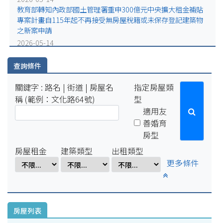
2025-07-29
教育部轉知內政部國土管理署重申300億元中央擴大租金補貼
因配合學校例行性停電作業，系統於114年8月15日(五)16:00-8
專案計畫自115年起不再接受無房屋稅籍或未保存登記建築物
月18日(一)10:00將暫停服務。
之新案申請
2025-04-01
2026-05-14
因配合學校電氣設備檢修作業，系統於114年4月1日(二)17:00-
??宣導租屋相關法令及推廣租屋政策等新制 ??
4月7日(一)8:00將暫停服務。
查詢條件
關鍵字 : 路名 | 街道 | 房屋名
指定房屋類
稱 (範例：文化路64號)
型
適用友
善婚育
房型
房屋租金
建築類型
出租類型
更多條件
房屋列表