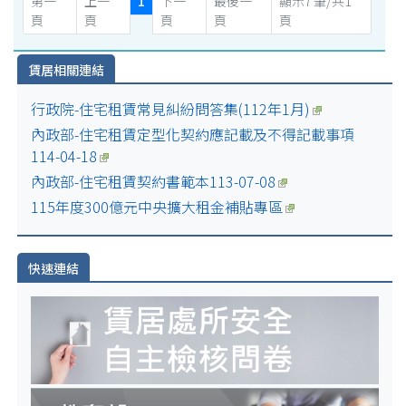
第一
上一
1
下一
最後一
顯示7 筆/共1
頁
頁
頁
頁
頁
賃居相關連結
行政院-住宅租賃常見糾紛問答集(112年1月)
內政部-住宅租賃定型化契約應記載及不得記載事項
114-04-18
內政部-住宅租賃契約書範本113-07-08
115年度300億元中央擴大租金補貼專區
快速連結