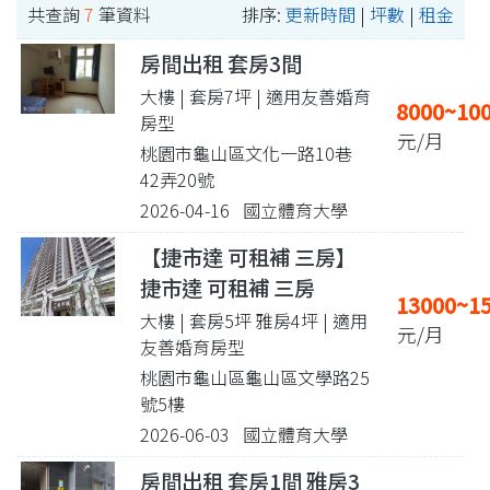
共查詢
7
筆資料
排序:
更新時間
|
坪數
|
租金
房間出租 套房3間
大樓 | 套房7坪
| 適用友善婚育
8000~10
房型
元/月
桃園市龜山區文化一路10巷
42弄20號
2026-04-16 國立體育大學
【捷市達 可租補 三房】
捷市達 可租補 三房
13000~1
大樓 | 套房5坪 雅房4坪
| 適用
元/月
友善婚育房型
桃園市龜山區龜山區文學路25
號5樓
2026-06-03 國立體育大學
房間出租 套房1間 雅房3