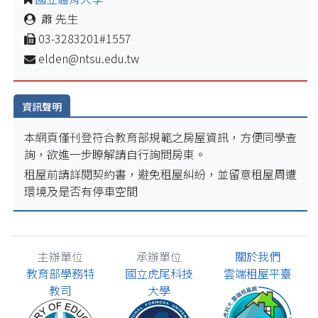
蕭 先生
03-3283201#1557
elden@ntsu.edu.tw
資訊聲明
本網頁僅刊登符合教育部規範之房屋資訊，方便同學查
詢，欲進一步瞭解請自行詢問房東。
租屋前請詳閱契約書，避免租屋糾紛，並留意租屋周遭
環境及是否有停車空間
主辦單位
承辦單位
關於我們
教育部學務特
國立虎尾科技
雲端租屋平臺
教司
大學