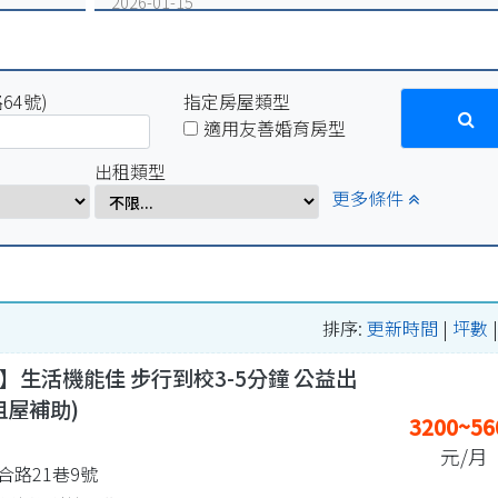
2026-01-15
因配合學校電力設備例行維修作業，系統於115年1月16
(五)17:00-1月19日(一)10:00將暫停服務
2025-12-31
64號)
因配合學校電力設備緊急維修作業，系統於115年1月2
指定房屋類型
(五)17:00-1月5日(一)10:00將暫停服務。
適用友善婚育房型
2025-07-29
出租類型
因配合學校例行性停電作業，系統於114年8月15日(五)16:
更多條件
8月18日(一)10:00將暫停服務。
2025-04-01
因配合學校電氣設備檢修作業，系統於114年4月1日
(二)17:00-4月7日(一)8:00將暫停服務。
排序:
更新時間
|
坪數
】生活機能佳 步行到校3-5分鐘 公益出
租屋補助)
3200~56
元/月
合路21巷9號