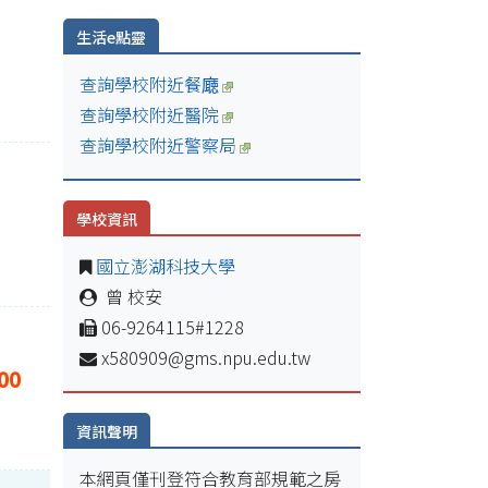
生活e點靈
查詢學校附近餐廰
查詢學校附近醫院
查詢學校附近警察局
學校資訊
國立澎湖科技大學
曾 校安
06-9264115#1228
x580909@gms.npu.edu.tw
00
資訊聲明
本網頁僅刊登符合教育部規範之房