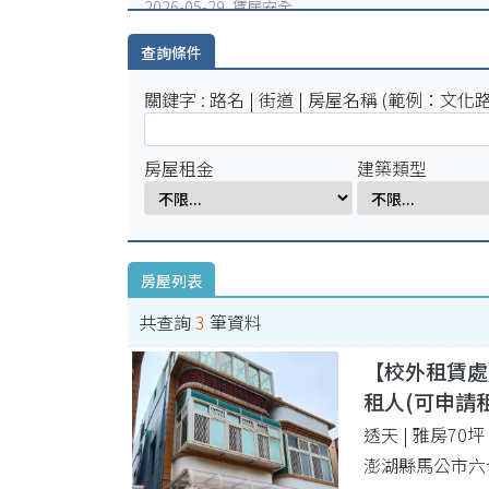
2026-05-29 賃居安全
火災避難，千萬別躲浴室廁所!
查詢條件
2026-05-25 賃居安全
賃居退租注意事項
關鍵字 : 路名 | 街道 | 房屋名稱 (範例：文化路
2026-05-18 賃居新聞
校外租屋租金補貼宣導公告
房屋租金
建築類型
房屋列表
共查詢
3
筆資料
【校外租賃處
租人(可申請
透天 | 雅房70坪
澎湖縣馬公市六