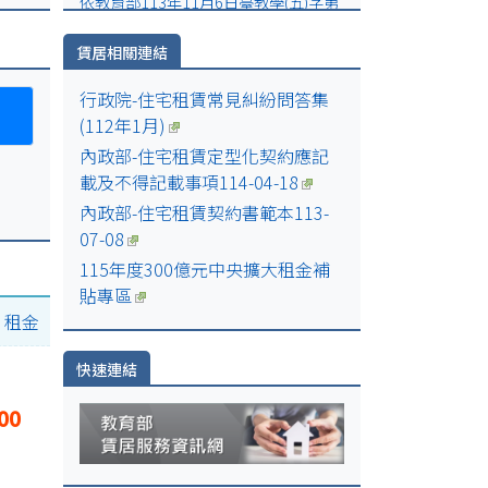
依教育部113年11月6日臺教學(五)字第
日
1132805223號函文通報
賃居相關連結
日
行政院-住宅租賃常見糾紛問答集
(112年1月)
內政部-住宅租賃定型化契約應記
00-
載及不得記載事項114-04-18
內政部-住宅租賃契約書範本113-
07-08
115年度300億元中央擴大租金補
貼專區
|
租金
快速連結
00