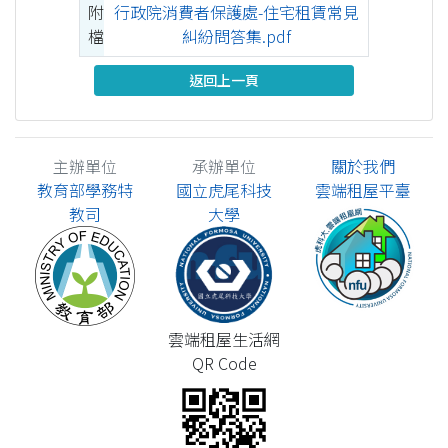
附
行政院消費者保護處-住宅租賃常見
檔
糾紛問答集.pdf
返回上一頁
主辦單位
承辦單位
關於我們
教育部學務特
國立虎尾科技
雲端租屋平臺
教司
大學
雲端租屋生活網
QR Code