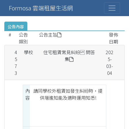
Formosa 雲端租屋生活網
公告內容
#
公告
公告主旨
發佈
類別
日期
4
學校
住宅租賃常見糾紛 問答
202
5
集
5-
7
03-
3
04
內
請同學校外租賃如發生糾紛時，提
容
供增進知能及適時運用知悉!