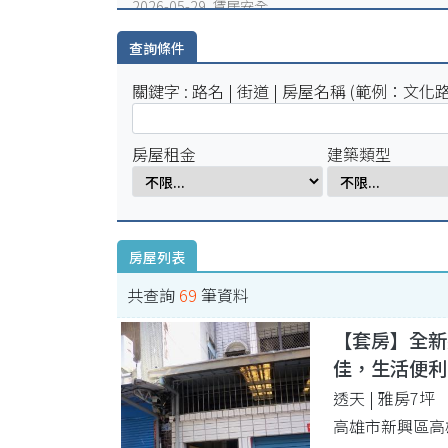
2026-05-29 賃居安全
火災避難，千萬別躲浴室廁所!
查詢條件
2026-05-25 賃居安全
賃居退租注意事項
關鍵字 : 路名 | 街道 | 房屋名稱 (範例：文化路
2026-05-18 賃居新聞
校外租屋租金補貼宣導公告
房屋租金
建築類型
房屋列表
共查詢
69
筆資料
【套房】全新
佳，生活便利
透天 | 雅房7坪
高雄市新興區高