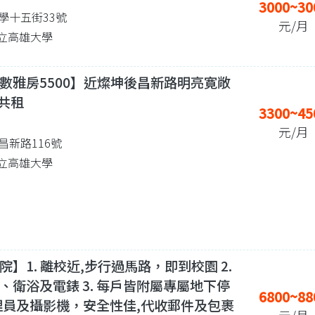
3000~30
學十五街33號
元/月
 國立高雄大學
數雅房5500】近燦坤後昌新路明亮寛敞
人共租
3300~45
元/月
昌新路116號
 國立高雄大學
】1. 離校近,步行過馬路，即到校園 2.
、衛浴及電錶 3. 每戶皆附屬專屬地下停
6800~88
有管理員及攝影機，安全性佳,代收郵件及包裹