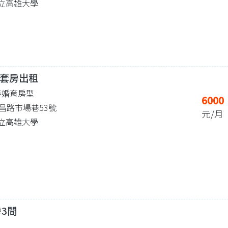
 國立高雄大學
套房出租
善婚育房型
6000
昌路市場巷53號
元/月
 國立高雄大學
房3間