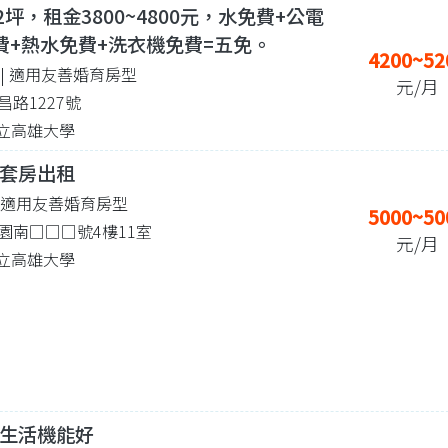
2坪，租金3800~4800元，水免費+公電
費+熱水免費+洗衣機免費=五免。
4200~52
坪
| 適用友善婚育房型
元/月
路1227號
 國立高雄大學
套房出租
| 適用友善婚育房型
5000~50
園南□□□號4樓11室
元/月
 國立高雄大學
生活機能好