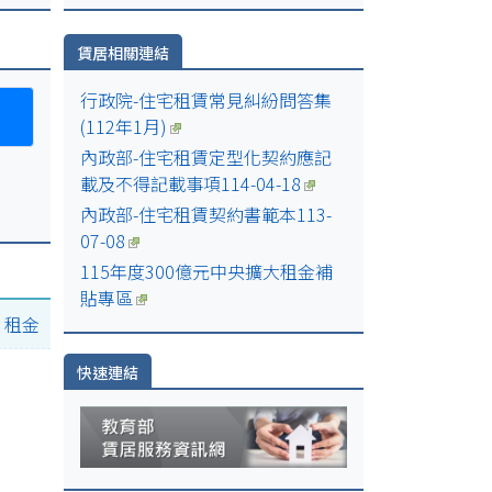
日
賃居相關連結
日
行政院-住宅租賃常見糾紛問答集
(112年1月)
內政部-住宅租賃定型化契約應記
00-
載及不得記載事項114-04-18
內政部-住宅租賃契約書範本113-
07-08
115年度300億元中央擴大租金補
貼專區
|
租金
快速連結