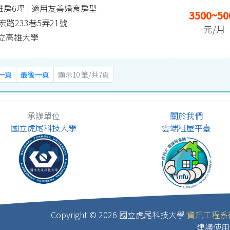
 雅房6坪
| 適用友善婚育房型
3500~50
路233巷5弄21號
元/月
 國立高雄大學
一頁
最後一頁
顯示10 筆/共7頁
承辦單位
關於我們
國立虎尾科技大學
雲端租屋平臺
Copyright ©
2026 國立虎尾科技大學
資訊工程系
建議使用 