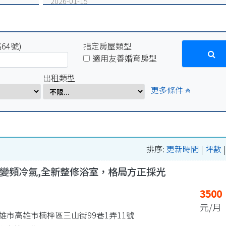
2026-01-15
因配合學校電力設備例行維修作業，系統於115年1月16
(五)17:00-1月19日(一)10:00將暫停服務
2025-12-31
64號)
因配合學校電力設備緊急維修作業，系統於115年1月2
指定房屋類型
(五)17:00-1月5日(一)10:00將暫停服務。
適用友善婚育房型
2025-07-29
出租類型
因配合學校例行性停電作業，系統於114年8月15日(五)16:
更多條件
8月18日(一)10:00將暫停服務。
2025-04-01
因配合學校電氣設備檢修作業，系統於114年4月1日
(二)17:00-4月7日(一)8:00將暫停服務。
排序:
更新時間
|
坪數
變頻冷氣,全新整修浴室，格局方正採光
3500
元/月
雄市高雄市楠梓區三山街99巷1弄11號