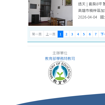
透天 | 套房8坪
高雄市楠梓區加宏
2026-04-04
第一頁
上一頁
1
2
3
4
5
6
7
下
主辦單位
教育部學務特教司