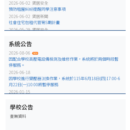
2026-06-02 賃居安全
預防租屋糾紛提醒同學注意事項
2026-06-02 賃居新聞
社會住宅包租代管第5期計畫
2026-05-29 賃居安全
火災避難，千萬別躲浴室廁所!
系統公告
2026-05-25 賃居安全
賃居退租注意事項
2026-08-06
2026-05-18 賃居新聞
因配合學校高壓電設備檢測及維修作業，系統將於兩個時段暫
校外租屋租金補貼宣導公告
停服務。
2026-06-18
因學校進行變壓器汰換作業，系統於115年6月18日(四)17:00-6
月22日(一)10:00將暫停服務
2026-01-15
因配合學校電力設備例行維修作業，系統於115年1月16日
(五)17:00-1月19日(一)10:00將暫停服務
學校公告
2025-12-31
查無資料
因配合學校電力設備緊急維修作業，系統於115年1月2日
(五)17:00-1月5日(一)10:00將暫停服務。