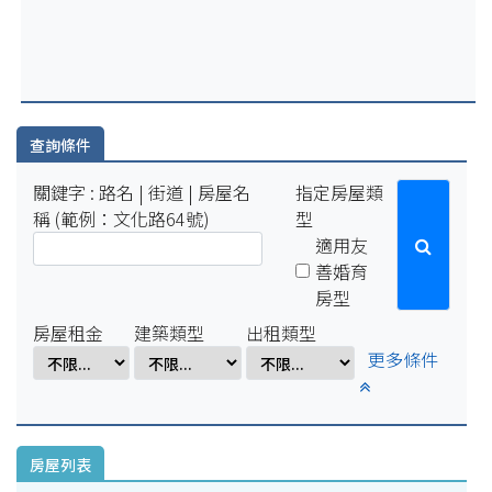
2025-07-29
因配合學校例行性停電作業，系統於114年8月15日(五)16:00-8
月18日(一)10:00將暫停服務。
2025-04-01
因配合學校電氣設備檢修作業，系統於114年4月1日(二)17:00-
4月7日(一)8:00將暫停服務。
查詢條件
關鍵字 : 路名 | 街道 | 房屋名
指定房屋類
稱 (範例：文化路64號)
型
適用友
善婚育
房型
房屋租金
建築類型
出租類型
更多條件
房屋列表