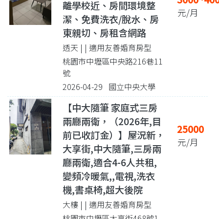
離學校近、房間環境整
元/月
潔、免費洗衣/脫水、房
東親切、房租含網路
透天 |
| 適用友善婚育房型
桃園市中壢區中央路216巷11
號
2026-04-29 國立中央大學
【中大隨筆 家庭式三房
兩廳兩衛，（2026年,目
25000
前已收訂金）】屋況新，
元/月
大享街,中大隨筆,三房兩
廳兩衛,適合4-6人共租,
變頻冷暖氣,,電視,洗衣
機,書桌椅,超大後院
大樓 |
| 適用友善婚育房型
桃園市中壢區大享街468號1