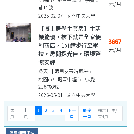
元/月
巷15號
2025-02-07 國立中央大學
【博士居學生套房】生活
機能優，樓下就是全家便
3667
利商店，1分鐘步行至學
元/月
校，房間採光佳，環境整
潔安靜
透天 |
| 適用友善婚育房型
桃園市中壢區中壢市中央路
216巷6號
2026-05-01 國立中央大學
第一
上一
1
2
3
4
下一
最後
顯示10 筆/
頁
頁
頁
一頁
共4頁
賃居相關連結