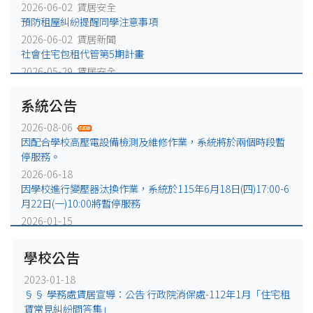
2026-06-02 賃居安全
預防租屋糾紛提醒同學注意事項
2026-06-02 賃居新聞
社會住宅包租代管第5期計畫
2026-05-29 賃居安全
火災避難，千萬別躲浴室廁所!
系統公告
2026-05-25 賃居安全
賃居退租注意事項
2026-08-06
2026-05-18 賃居新聞
因配合學校高壓電設備檢測及維修作業，系統將於兩個時段暫
校外租屋租金補貼宣導公告
停服務。
2026-06-18
因學校進行變壓器汰換作業，系統於115年6月18日(四)17:00-6
月22日(一)10:00將暫停服務
2026-01-15
因配合學校電力設備例行維修作業，系統於115年1月16日
(五)17:00-1月19日(一)10:00將暫停服務
學校公告
2025-12-31
2023-01-18
因配合學校電力設備緊急維修作業，系統於115年1月2日
§§ 學務處賃居宣導：公告 行政院消保處-112年1月「住宅租
(五)17:00-1月5日(一)10:00將暫停服務。
賃常見糾紛問答集」