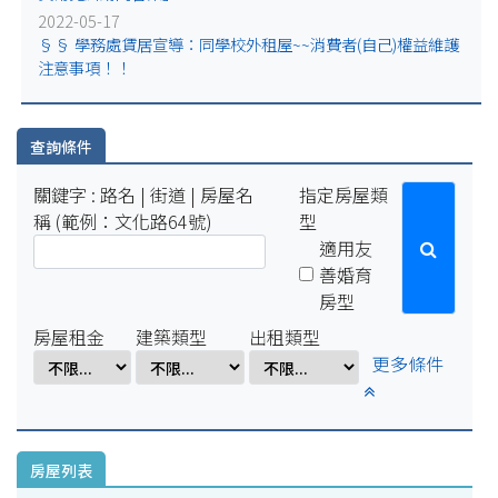
2025-07-29
2022-05-17
因配合學校例行性停電作業，系統於114年8月15日(五)16:00-8
§§ 學務處賃居宣導：同學校外租屋~~消費者(自己)權益維護
月18日(一)10:00將暫停服務。
注意事項！！
2025-04-01
因配合學校電氣設備檢修作業，系統於114年4月1日(二)17:00-
4月7日(一)8:00將暫停服務。
查詢條件
關鍵字 : 路名 | 街道 | 房屋名
指定房屋類
稱 (範例：文化路64號)
型
適用友
善婚育
房型
房屋租金
建築類型
出租類型
更多條件
房屋列表