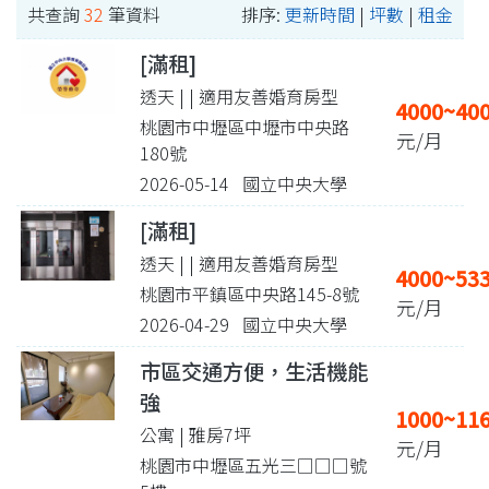
共查詢
32
筆資料
排序:
更新時間
|
坪數
|
租金
[滿租]
透天 |
| 適用友善婚育房型
4000~40
桃園市中壢區中壢市中央路
元/月
180號
2026-05-14 國立中央大學
[滿租]
透天 |
| 適用友善婚育房型
4000~53
桃園市平鎮區中央路145-8號
元/月
2026-04-29 國立中央大學
市區交通方便，生活機能
強
1000~11
公寓 | 雅房7坪
元/月
桃園市中壢區五光三□□□號