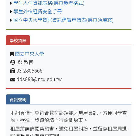
學生入住資訊表格(房東參考格式)
學生外宿租賃安全手冊
國立中央大學賃居資訊建置申請表(房東須填寫)
學校資訊
國立中央大學
鄧 教官
03-2805666
dds888@ncu.edu.tw
資訊聲明
本網頁僅刊登符合教育部規範之房屋資訊，方便同學查
詢，欲進一步瞭解請自行詢問房東。
租屋前請詳閱契約書，避免租屋糾紛，並留意租屋周遭
環境及是否有停車空間