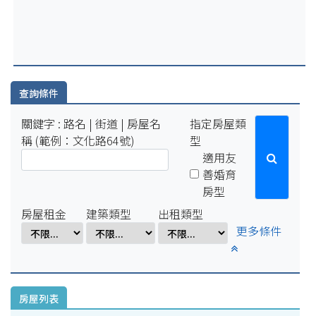
2025-07-29
因配合學校例行性停電作業，系統於114年8月15日(五)16:00-8
月18日(一)10:00將暫停服務。
2025-04-01
因配合學校電氣設備檢修作業，系統於114年4月1日(二)17:00-
4月7日(一)8:00將暫停服務。
查詢條件
關鍵字 : 路名 | 街道 | 房屋名
指定房屋類
稱 (範例：文化路64號)
型
適用友
善婚育
房型
房屋租金
建築類型
出租類型
更多條件
房屋列表