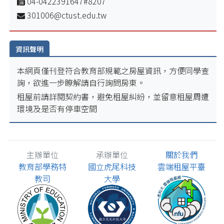
04-0422391647#8207
301006@ctust.edu.tw
資訊聲明
本網頁僅刊登符合教育部規範之房屋資訊，方便同學查
詢，欲進一步瞭解請自行詢問房東。
租屋前請詳閱契約書，避免租屋糾紛，並留意租屋周遭
環境及是否有停車空間
主辦單位
承辦單位
關於我們
教育部學務特
國立虎尾科技
雲端租屋平臺
教司
大學