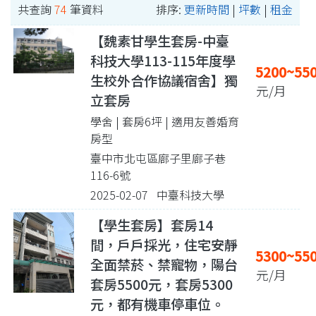
共查詢
74
筆資料
排序:
更新時間
|
坪數
|
租金
【魏素甘學生套房-中臺
科技大學113-115年度學
5200~55
生校外合作協議宿舍】獨
元/月
立套房
學舍 | 套房6坪
| 適用友善婚育
房型
臺中市北屯區廍子里廍子巷
116-6號
2025-02-07 中臺科技大學
【學生套房】套房14
間，戶戶採光，住宅安靜
5300~55
全面禁菸、禁寵物，陽台
元/月
套房5500元，套房5300
元，都有機車停車位。