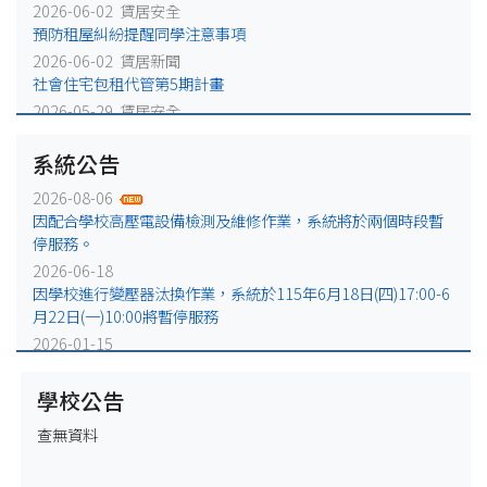
2026-06-02 賃居安全
預防租屋糾紛提醒同學注意事項
2026-06-02 賃居新聞
社會住宅包租代管第5期計畫
2026-05-29 賃居安全
火災避難，千萬別躲浴室廁所!
系統公告
2026-05-25 賃居安全
賃居退租注意事項
2026-08-06
2026-05-18 賃居新聞
因配合學校高壓電設備檢測及維修作業，系統將於兩個時段暫
校外租屋租金補貼宣導公告
停服務。
2026-06-18
因學校進行變壓器汰換作業，系統於115年6月18日(四)17:00-6
月22日(一)10:00將暫停服務
2026-01-15
因配合學校電力設備例行維修作業，系統於115年1月16日
(五)17:00-1月19日(一)10:00將暫停服務
學校公告
2025-12-31
查無資料
因配合學校電力設備緊急維修作業，系統於115年1月2日
(五)17:00-1月5日(一)10:00將暫停服務。