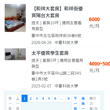
【和祥大套房】和祥街優
質陽台大套房
6000
透天 | 套房10坪
| 適用友善婚
元/月
育房型
臺中市北屯區和祥街36巷6號
2026-04-26 中臺科技大學
太平優質學生套房
透天 | 套房5坪
| 適用友善婚育
4000~50
房型
元/月
臺中市太平區中山路二段345
巷2弄3號
2025-02-07 中臺科技大學
第
上
1
2
3
4
5
6
...
8
下
最
顯示
一
一
一
後
10
頁
頁
頁
一
筆/共