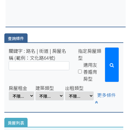
2025-07-29
因配合學校例行性停電作業，系統於114年8月15日(五)16:00-8
月18日(一)10:00將暫停服務。
2025-04-01
因配合學校電氣設備檢修作業，系統於114年4月1日(二)17:00-
4月7日(一)8:00將暫停服務。
查詢條件
關鍵字 : 路名 | 街道 | 房屋名
指定房屋類
稱 (範例：文化路64號)
型
適用友
善婚育
房型
房屋租金
建築類型
出租類型
更多條件
房屋列表