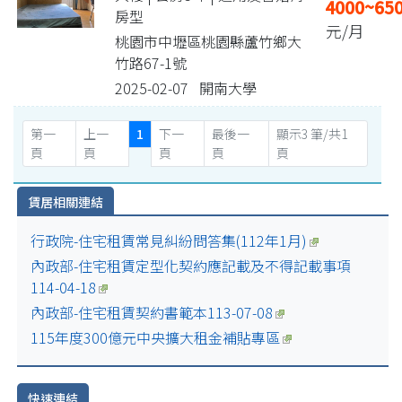
4000~65
房型
元/月
桃園市中壢區桃園縣蘆竹鄉大
竹路67-1號
2025-02-07 開南大學
第一
上一
1
下一
最後一
顯示3 筆/共1
頁
頁
頁
頁
頁
賃居相關連結
行政院-住宅租賃常見糾紛問答集(112年1月)
內政部-住宅租賃定型化契約應記載及不得記載事項
114-04-18
內政部-住宅租賃契約書範本113-07-08
115年度300億元中央擴大租金補貼專區
快速連結