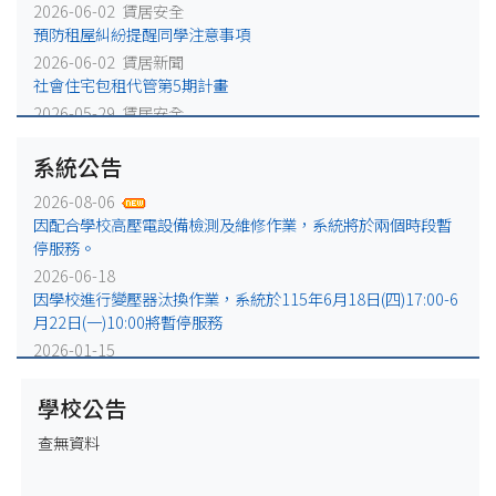
2026-06-02 賃居安全
預防租屋糾紛提醒同學注意事項
2026-06-02 賃居新聞
社會住宅包租代管第5期計畫
2026-05-29 賃居安全
火災避難，千萬別躲浴室廁所!
系統公告
2026-05-25 賃居安全
賃居退租注意事項
2026-08-06
2026-05-18 賃居新聞
因配合學校高壓電設備檢測及維修作業，系統將於兩個時段暫
校外租屋租金補貼宣導公告
停服務。
2026-06-18
因學校進行變壓器汰換作業，系統於115年6月18日(四)17:00-6
月22日(一)10:00將暫停服務
2026-01-15
因配合學校電力設備例行維修作業，系統於115年1月16日
(五)17:00-1月19日(一)10:00將暫停服務
學校公告
2025-12-31
查無資料
因配合學校電力設備緊急維修作業，系統於115年1月2日
(五)17:00-1月5日(一)10:00將暫停服務。