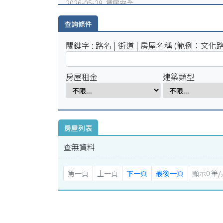
2026-05-29 賃居安全
火災避難，千萬別躲浴室廁所!
查詢條件
2026-05-25 賃居安全
賃居退租注意事項
關鍵字 : 路名 | 街道 | 房屋名稱 (範例：文化路
2026-05-18 賃居新聞
校外租屋租金補貼宣導公告
房屋租金
建築類型
房屋列表
查無資料
第一頁
上一頁
下一頁
最後一頁
顯示0 筆/