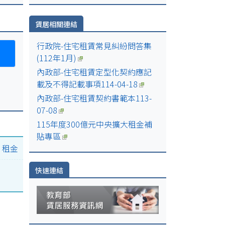
日
賃居相關連結
日
行政院-住宅租賃常見糾紛問答集
(112年1月)
內政部-住宅租賃定型化契約應記
00-
載及不得記載事項114-04-18
內政部-住宅租賃契約書範本113-
07-08
115年度300億元中央擴大租金補
貼專區
|
租金
快速連結