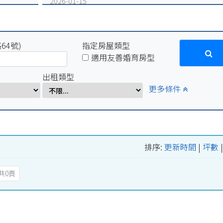
2026-01-15
因配合學校電力設備例行維修作業，系統於115年1月16
(五)17:00-1月19日(一)10:00將暫停服務
2025-12-31
64號)
因配合學校電力設備緊急維修作業，系統於115年1月2
指定房屋類型
(五)17:00-1月5日(一)10:00將暫停服務。
適用友善婚育房型
2025-07-29
出租類型
因配合學校例行性停電作業，系統於114年8月15日(五)16:
更多條件
8月18日(一)10:00將暫停服務。
2025-04-01
因配合學校電氣設備檢修作業，系統於114年4月1日
(二)17:00-4月7日(一)8:00將暫停服務。
排序:
更新時間
|
坪數
共0頁