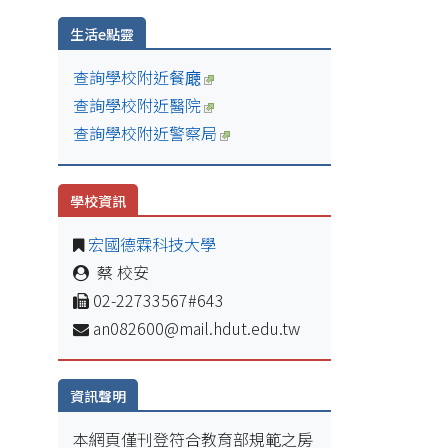
生活e點靈
查詢學校附近餐廰
查詢學校附近醫院
查詢學校附近警察局
學校資訊
宏國德霖科技大學
蔡 校安
02-22733567#643
an082600@mail.hdut.edu.tw
資訊聲明
本網頁僅刊登符合教育部規範之房