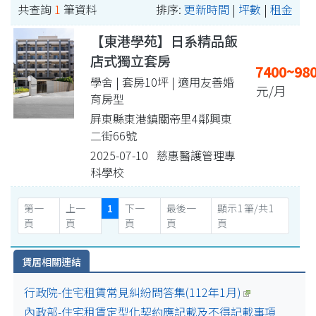
共查詢
1
筆資料
排序:
更新時間
|
坪數
|
租金
【東港學苑】日系精品飯
店式獨立套房
7400~98
學舍 | 套房10坪
| 適用友善婚
元/月
育房型
屏東縣東港鎮關帝里4鄰興東
二街66號
2025-07-10 慈惠醫護管理專
科學校
第一
上一
1
下一
最後一
顯示1 筆/共1
頁
頁
頁
頁
頁
賃居相關連結
行政院-住宅租賃常見糾紛問答集(112年1月)
內政部-住宅租賃定型化契約應記載及不得記載事項