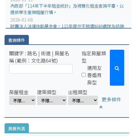
2025-07-29
內政部「114年下半年租金統計」及視覺化租金查詢平臺，以
因配合學校例行性停電作業，系統於114年8月15日(五)16:00-8
提供學生查詢租屋行情。
月18日(一)10:00將暫停服務。
2026-01-08
2025-04-01
財團法人法律扶助基金會，115年度住宅租賃糾紛處理及諮詢
因配合學校電氣設備檢修作業，系統於114年4月1日(二)17:00-
業務公告
4月7日(一)8:00將暫停服務。
2025-09-02
查詢條件
內政部社會住宅包租代管第4期計畫業者名單等宣導資料
關鍵字 : 路名 | 街道 | 房屋名
指定房屋類
稱 (範例：文化路64號)
型
適用友
善婚育
房型
房屋租金
建築類型
出租類型
更多條件
房屋列表