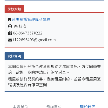
學校資訊
慈惠醫護管理專科學校
蔡 校安
08-8647367#222
t122695493@gmail.com
資訊聲明
本網頁僅刊登符合教育部規範之房屋資訊，方便同學查
詢，欲進一步瞭解請自行詢問房東。
租屋前請詳閱契約書，避免租屋糾紛，並留意租屋周遭
環境及是否有停車空間
主辦單位
承辦單位
關於我們