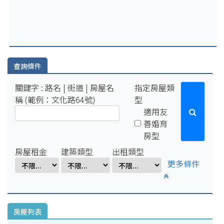
2025-07-29
因配合學校例行性停電作業，系統於114年8月15日(五)16:00-8
月18日(一)10:00將暫停服務。
2025-04-01
因配合學校電氣設備檢修作業，系統於114年4月1日(二)17:00-
4月7日(一)8:00將暫停服務。
查詢條件
關鍵字 : 路名 | 街道 | 房屋名
指定房屋類
稱 (範例：文化路64號)
型
適用友
善婚育
房型
房屋租金
建築類型
出租類型
更多條件
房屋列表