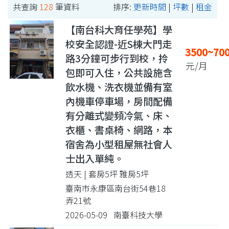
共查詢
128
筆資料
排序:
更新時間
|
坪數
|
租金
【南台科大育任學苑】學
校安全認證-近S棟大門走
3500~70
路3分鐘可步行到校，拎
元/月
包即可入住，公共設施含
飲水機、洗衣機並備有室
內機車停車場，房間配備
有分離式變頻冷氣、床、
衣櫃、書桌椅、網路，本
宿舍為小型租屋無社會人
士出入單純。
透天 | 套房5坪 雅房5坪
臺南市永康區南台街54巷18
弄21號
2026-05-09 南臺科技大學