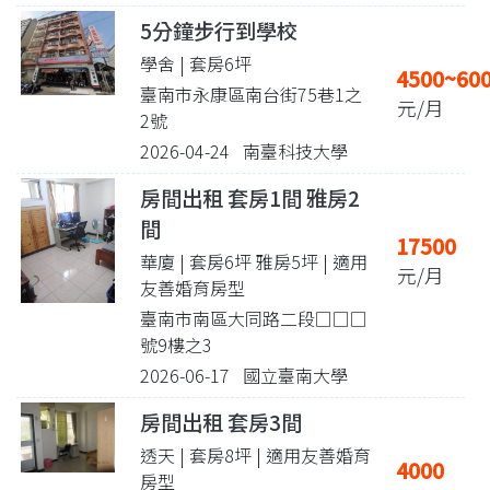
5分鐘步行到學校
學舍 | 套房6坪
4500~60
臺南市永康區南台街75巷1之
元/月
2號
2026-04-24 南臺科技大學
房間出租 套房1間 雅房2
間
17500
華廈 | 套房6坪 雅房5坪
| 適用
元/月
友善婚育房型
臺南市南區大同路二段□□□
號9樓之3
2026-06-17 國立臺南大學
房間出租 套房3間
透天 | 套房8坪
| 適用友善婚育
4000
房型