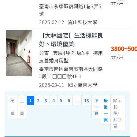
元/月
臺南市永康區復興路1巷3弄5
號
2025-02-12 崑山科技大學
【大林國宅】生活機能良
好、環境優美
3800~50
公寓 | 套房4坪 雅房3坪
| 適用
元/月
友善婚育房型
臺南市南區臺南市南區大同路
2段11□□□號4F-1
2026-03-11 國立臺南大學
第
上
1
2
3
4
5
6
...
13
下
最
顯示
一
一
一
後
10
頁
頁
頁
一
筆/
頁
共13
頁