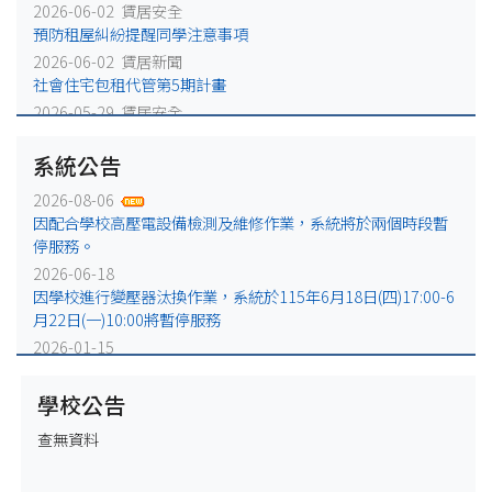
2026-06-02 賃居安全
預防租屋糾紛提醒同學注意事項
2026-06-02 賃居新聞
社會住宅包租代管第5期計畫
2026-05-29 賃居安全
火災避難，千萬別躲浴室廁所!
系統公告
2026-05-25 賃居安全
賃居退租注意事項
2026-08-06
2026-05-18 賃居新聞
因配合學校高壓電設備檢測及維修作業，系統將於兩個時段暫
校外租屋租金補貼宣導公告
停服務。
2026-06-18
因學校進行變壓器汰換作業，系統於115年6月18日(四)17:00-6
月22日(一)10:00將暫停服務
2026-01-15
因配合學校電力設備例行維修作業，系統於115年1月16日
(五)17:00-1月19日(一)10:00將暫停服務
學校公告
2025-12-31
查無資料
因配合學校電力設備緊急維修作業，系統於115年1月2日
(五)17:00-1月5日(一)10:00將暫停服務。