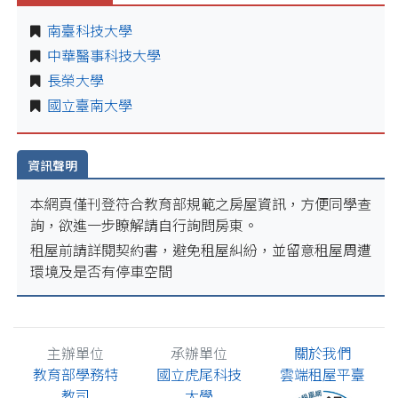
南臺科技大學
中華醫事科技大學
長榮大學
國立臺南大學
資訊聲明
本網頁僅刊登符合教育部規範之房屋資訊，方便同學查
詢，欲進一步瞭解請自行詢問房東。
租屋前請詳閱契約書，避免租屋糾紛，並留意租屋周遭
環境及是否有停車空間
主辦單位
承辦單位
關於我們
教育部學務特
國立虎尾科技
雲端租屋平臺
教司
大學