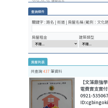
2026-05-29 賃居安全
火災避難，千萬別躲浴室廁所!
查詢條件
2026-05-25 賃居安全
賃居退租注意事項
關鍵字 : 路名 | 街道 | 房屋名稱 (範例：文化路
2026-05-18 賃居新聞
校外租屋租金補貼宣導公告
房屋租金
建築類型
房屋列表
共查詢
437
筆資料
【文藻鼎強學
電費實支實付
0921-53506
ID:cgbingok