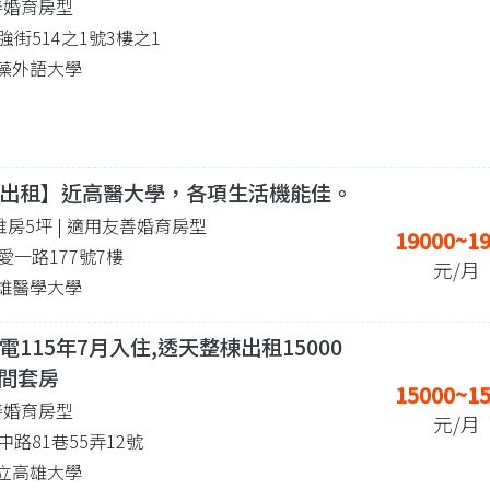
善婚育房型
街514之1號3樓之1
 文藻外語大學
出租】近高醫大學，各項生活機能佳。
 雅房5坪
| 適用友善婚育房型
19000~1
一路177號7樓
元/月
 高雄醫學大學
115年7月入住,透天整棟出租15000
一間套房
15000~1
善婚育房型
元/月
路81巷55弄12號
 國立高雄大學