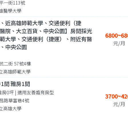
平一街113號
 高雄醫學大學
、近高雄師範大學、交通便利（捷
醫院、大立百貨、中央公園】房間採光
6800~68
範大學、交通便利（捷運）、附近有醫
元/月
、中央公園
二街 57號4樓
4 國立高雄師範大學
1間 雅房1間
 雅房0坪
| 適用友善婚育房型
3700~42
昌路華富巷4號
元/月
 國立高雄大學