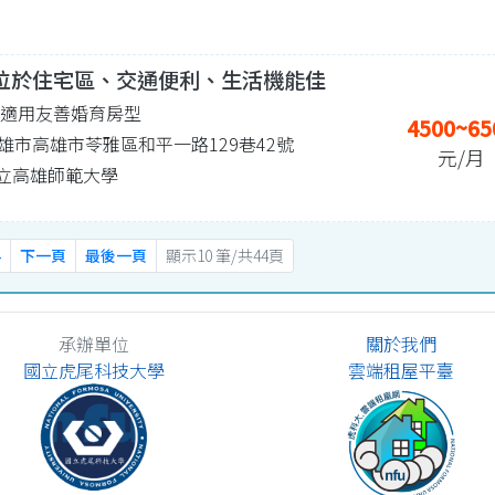
位於住宅區、交通便利、生活機能佳
| 適用友善婚育房型
4500~65
雄市高雄市苓雅區和平一路129巷42號
元/月
7 國立高雄師範大學
4
下一頁
最後一頁
顯示10 筆/共44頁
承辦單位
關於我們
國立虎尾科技大學
雲端租屋平臺