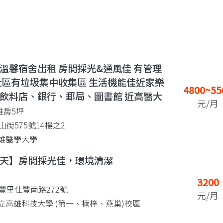
溫馨宿舍出租 房間採光&通風佳 有管理
社區有垃圾集中收集區 生活機能佳近家樂
4800~55
飲料店、銀行、郵局、圖書館 近高醫大
元/月
 雅房5坪
街575號14樓之2
 高雄醫學大學
天】房間採光佳，環境清潔
3200
豐里仕豐南路272號
元/月
7 國立高雄科技大學 (第一、楠梓、燕巢)校區