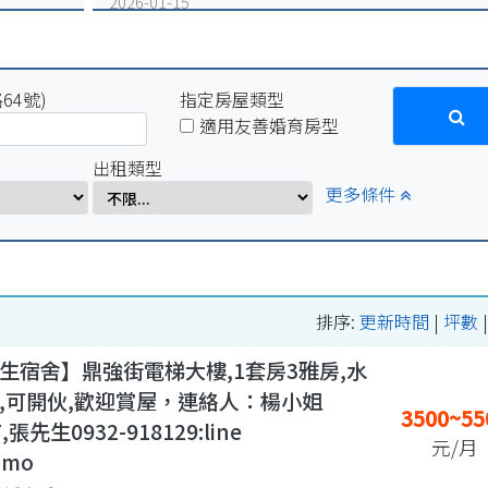
2026-01-15
因配合學校電力設備例行維修作業，系統於115年1月16
(五)17:00-1月19日(一)10:00將暫停服務
2025-12-31
64號)
因配合學校電力設備緊急維修作業，系統於115年1月2
指定房屋類型
(五)17:00-1月5日(一)10:00將暫停服務。
適用友善婚育房型
2025-07-29
出租類型
因配合學校例行性停電作業，系統於114年8月15日(五)16:
更多條件
8月18日(一)10:00將暫停服務。
2025-04-01
因配合學校電氣設備檢修作業，系統於114年4月1日
(二)17:00-4月7日(一)8:00將暫停服務。
排序:
更新時間
|
坪數
生宿舍】鼎強街電梯大樓,1套房3雅房,水
,可開伙,歡迎賞屋，連絡人：楊小姐
3500~55
7,張先生0932-918129:line
元/月
imo