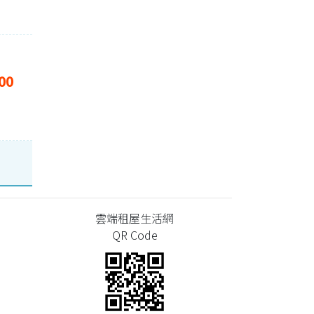
00
雲端租屋生活網
QR Code