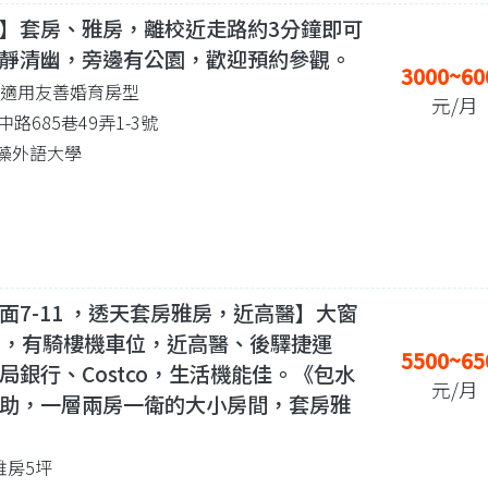
】套房、雅房，離校近走路約3分鐘即可
靜清幽，旁邊有公園，歡迎預約參觀。
3000~60
| 適用友善婚育房型
元/月
路685巷49弄1-3號
 文藻外語大學
面7-11 ，透天套房雅房，近高醫】大窗
11，有騎樓機車位，近高醫、後驛捷運
5500~65
局銀行、Costco，生活機能佳。《包水
元/月
助，一層兩房一衛的大小房間，套房雅
 雅房5坪