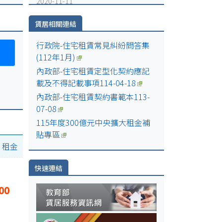
2020-11-11
日
請同學下載"校外安全守護卡"隨身攜帶
2020-11-11
賃居相關連結
請各位同學於打工前，先以工讀注意事
日
項及宣導懶人包檢視廠家給予之條件及
行政院-住宅租賃常見糾紛問答集
要求是否不利於自身利益，避免打工陷
(112年1月)
井。
內政部-住宅租賃定型化契約應記
00-
2020-10-29
載及不得記載事項114-04-18
左營高中辦理109學年度第1學期賃居生
內政部-住宅租賃契約書範本113-
座談暨防火防災及防制學生藥物濫用宣
07-08
導活動成果
2020-10-29
115年度300億元中央擴大租金補
高雄市109學年度公私立高中職校學生
貼專區
賃居服務實施計畫
|
租金
快速連結
00