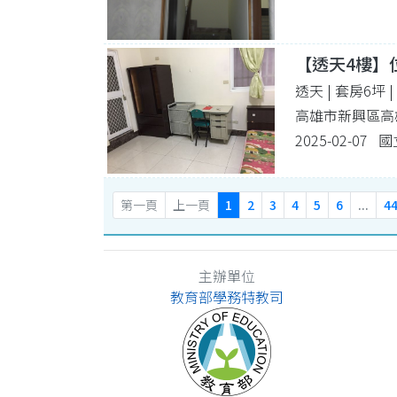
【透天4樓】
透天 | 套房6坪
高雄市新興區高
2025-02-0
第一頁
上一頁
1
2
3
4
5
6
...
4
主辦單位
教育部學務特教司