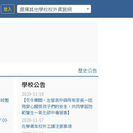
選擇其他學校校外賃居網
登入
歷史公告
學校公告
2020-11-18
時段暫
【冬令期間，左營高中與所有家長一起
用愛心關懷孩子們的安全，共同學習防
範肇生一氧化碳中毒憾事】
00-
2020-11-17
在學青年校外工讀注意事項