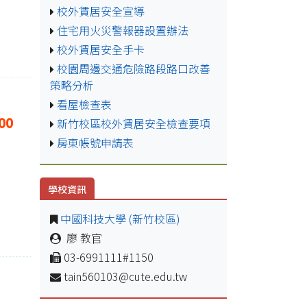
校外賃居安全宣導
住宅用火災警報器設置辦法
校外賃居安全手卡
校園周邊交通危險路段路口改善
策略分析
看屋檢查表
00
新竹校區校外賃居安全檢查要項
房東帳號申請表
學校資訊
中國科技大學 (新竹校區)
廖 教官
03-6991111#1150
tain560103@cute.edu.tw