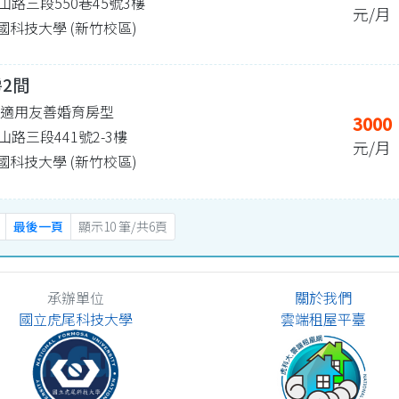
路三段550巷45號3樓
元/月
 中國科技大學 (新竹校區)
房2間
| 適用友善婚育房型
3000
路三段441號2-3樓
元/月
 中國科技大學 (新竹校區)
最後一頁
顯示10 筆/共6頁
承辦單位
關於我們
國立虎尾科技大學
雲端租屋平臺