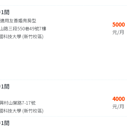
房1間
| 適用友善婚育房型
5000
路三段550巷49號7樓
元/月
 中國科技大學 (新竹校區)
房1間
4000
村山葉路7-17號
元/月
 中國科技大學 (新竹校區)
房1間