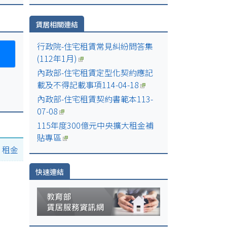
日
賃居相關連結
日
行政院-住宅租賃常見糾紛問答集
(112年1月)
內政部-住宅租賃定型化契約應記
00-
載及不得記載事項114-04-18
內政部-住宅租賃契約書範本113-
07-08
115年度300億元中央擴大租金補
貼專區
|
租金
快速連結