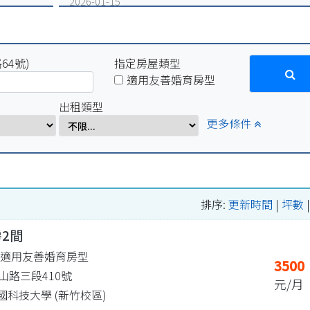
2026-01-15
因配合學校電力設備例行維修作業，系統於115年1月16
(五)17:00-1月19日(一)10:00將暫停服務
2025-12-31
64號)
因配合學校電力設備緊急維修作業，系統於115年1月2
指定房屋類型
(五)17:00-1月5日(一)10:00將暫停服務。
適用友善婚育房型
2025-07-29
出租類型
因配合學校例行性停電作業，系統於114年8月15日(五)16:
更多條件
8月18日(一)10:00將暫停服務。
2025-04-01
因配合學校電氣設備檢修作業，系統於114年4月1日
(二)17:00-4月7日(一)8:00將暫停服務。
排序:
更新時間
|
坪數
房2間
| 適用友善婚育房型
3500
山路三段410號
元/月
 中國科技大學 (新竹校區)