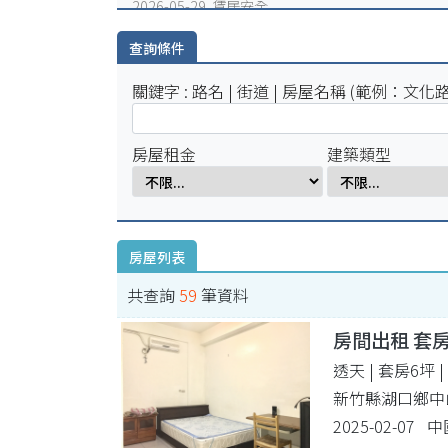
2026-05-29 賃居安全
火災避難，千萬別躲浴室廁所!
查詢條件
2026-05-25 賃居安全
賃居退租注意事項
關鍵字 : 路名 | 街道 | 房屋名稱 (範例：文化路
2026-05-18 賃居新聞
校外租屋租金補貼宣導公告
房屋租金
建築類型
房屋列表
共查詢
59
筆資料
房間出租 套
透天 | 套房6坪
新竹縣湖口鄉中
2025-02-07