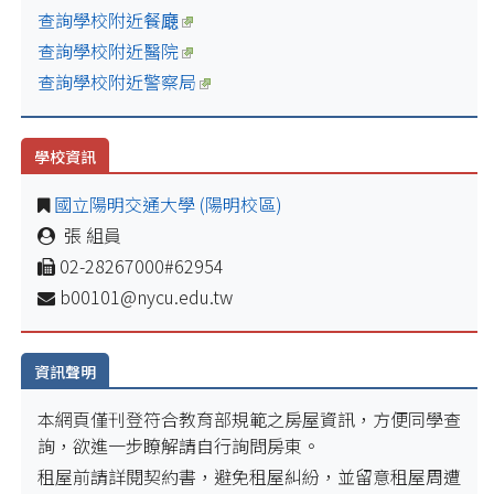
查詢學校附近餐廰
查詢學校附近醫院
查詢學校附近警察局
學校資訊
國立陽明交通大學 (陽明校區)
張 組員
02-28267000#62954
b00101@nycu.edu.tw
資訊聲明
本網頁僅刊登符合教育部規範之房屋資訊，方便同學查
詢，欲進一步瞭解請自行詢問房東。
租屋前請詳閱契約書，避免租屋糾紛，並留意租屋周遭