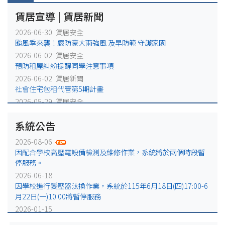
賃居宣導 | 賃居新聞
2026-06-30 賃居安全
颱風季來襲！嚴防豪大雨強風 及早防範 守護家園
2026-06-02 賃居安全
預防租屋糾紛提醒同學注意事項
2026-06-02 賃居新聞
社會住宅包租代管第5期計畫
2026-05-29 賃居安全
火災避難，千萬別躲浴室廁所!
系統公告
2026-05-25 賃居安全
賃居退租注意事項
2026-08-06
2026-05-18 賃居新聞
因配合學校高壓電設備檢測及維修作業，系統將於兩個時段暫
校外租屋租金補貼宣導公告
停服務。
2026-06-18
因學校進行變壓器汰換作業，系統於115年6月18日(四)17:00-6
月22日(一)10:00將暫停服務
2026-01-15
因配合學校電力設備例行維修作業，系統於115年1月16日