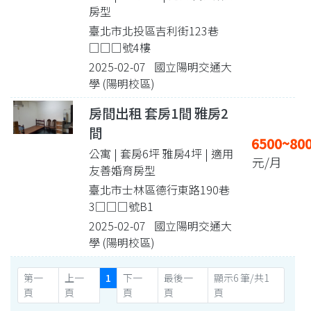
房型
臺北市北投區吉利街123巷
□□□號4樓
2025-02-07 國立陽明交通大
學 (陽明校區)
房間出租 套房1間 雅房2
間
6500~80
公寓 | 套房6坪 雅房4坪
| 適用
元/月
友善婚育房型
臺北市士林區德行東路190巷
3□□□號B1
2025-02-07 國立陽明交通大
學 (陽明校區)
第一
上一
1
下一
最後一
顯示6 筆/共1
頁
頁
頁
頁
頁