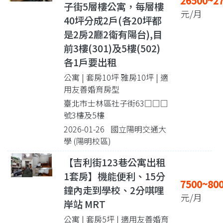
26500~2
子街5層樓公寓，每層樓
元/月
40坪分成2戶(各20坪都
是2房2廳2衛有陽台),目
前3樓(301)及5樓(502)
各1戶要出租
公寓 | 套房10坪 雅房10坪
| 適
用友善婚育房型
臺北市士林區社子街63□□□
號3樓及5樓
2026-01-26 國立陽明交通大
學 (陽明校區)
【吉利街123巷公寓出租
1套房】機能便利、15分
7500~80
鐘內走到學校、2分唭哩
元/月
岸站 MRT
公寓 | 套房5坪
| 適用友善婚育