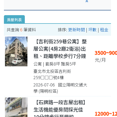
房屋列表
共查詢
6
筆資料
排序:
更新時間
|
坪數
|
租金
【吉利街259巷公寓】整
層公寓(4房2廳2衛浴)出
3500~90
租、距離學校步行7分鐘
元/月
公寓 | 套房8坪 雅房5坪
臺北市北投區吉利街
259□□□號4樓
2026-07-06 國立陽明交通大
學 (陽明校區)
【石牌路一段吉屋出租】
生活機能優房間採光佳
12000~1
10分鐘步行至學校