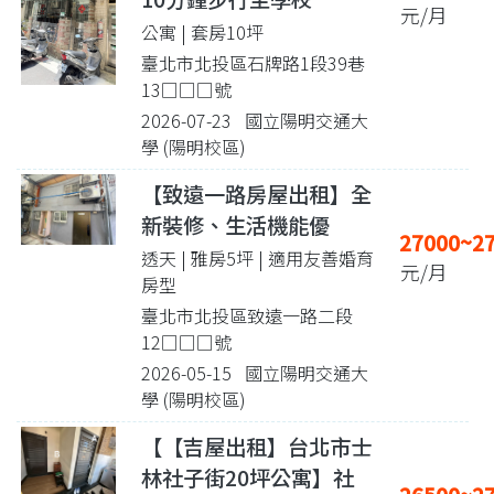
元/月
公寓 | 套房10坪
臺北市北投區石牌路1段39巷
13□□□號
2026-07-23 國立陽明交通大
學 (陽明校區)
【致遠一路房屋出租】全
新裝修、生活機能優
27000~2
透天 | 雅房5坪
| 適用友善婚育
元/月
房型
臺北市北投區致遠一路二段
12□□□號
2026-05-15 國立陽明交通大
學 (陽明校區)
【【吉屋出租】台北市士
林社子街20坪公寓】社