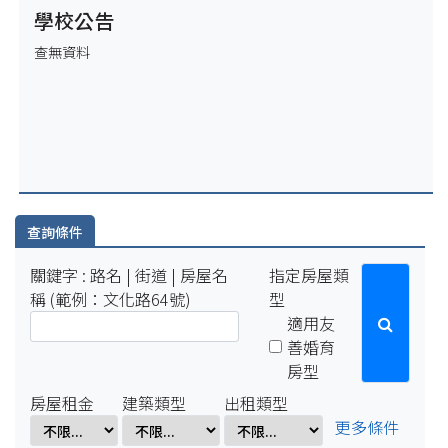
(五)17:00-1月19日(一)10:00將暫停服務
學校公告
2025-12-31
查無資料
因配合學校電力設備緊急維修作業，系統於115年1月2日
(五)17:00-1月5日(一)10:00將暫停服務。
2025-07-29
因配合學校例行性停電作業，系統於114年8月15日(五)16:00-8
月18日(一)10:00將暫停服務。
2025-04-01
因配合學校電氣設備檢修作業，系統於114年4月1日(二)17:00-
4月7日(一)8:00將暫停服務。
查詢條件
關鍵字 : 路名 | 街道 | 房屋名
指定房屋類
稱 (範例：文化路64號)
型
適用友
善婚育
房型
房屋租金
建築類型
出租類型
更多條件