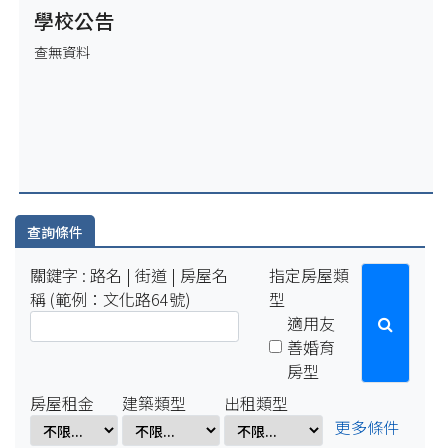
(五)17:00-1月19日(一)10:00將暫停服務
學校公告
2025-12-31
查無資料
因配合學校電力設備緊急維修作業，系統於115年1月2日
(五)17:00-1月5日(一)10:00將暫停服務。
2025-07-29
因配合學校例行性停電作業，系統於114年8月15日(五)16:00-8
月18日(一)10:00將暫停服務。
2025-04-01
因配合學校電氣設備檢修作業，系統於114年4月1日(二)17:00-
4月7日(一)8:00將暫停服務。
查詢條件
關鍵字 : 路名 | 街道 | 房屋名
指定房屋類
稱 (範例：文化路64號)
型
適用友
善婚育
房型
房屋租金
建築類型
出租類型
更多條件