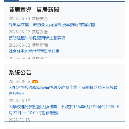
賃居宣導 | 賃居新聞
2026-06-30 賃居安全
颱風季來襲！嚴防豪大雨強風 及早防範 守護家園
2026-06-02 賃居安全
預防租屋糾紛提醒同學注意事項
2026-06-02 賃居新聞
社會住宅包租代管第5期計畫
2026-05-29 賃居安全
火災避難，千萬別躲浴室廁所!
系統公告
2026-05-25 賃居安全
賃居退租注意事項
2026-08-06
2026-05-18 賃居新聞
因配合學校高壓電設備檢測及維修作業，系統將於兩個時段暫
校外租屋租金補貼宣導公告
停服務。
2026-06-18
因學校進行變壓器汰換作業，系統於115年6月18日(四)17:00-6
月22日(一)10:00將暫停服務
2026-01-15
因配合學校電力設備例行維修作業，系統於115年1月16日