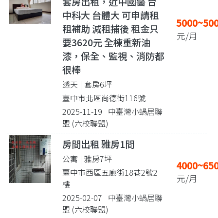
套房出租，近中國醫 台
中科大 台體大 可申請租
5000~50
租補助 減租捕後 租金只
元/月
要3620元 全棟重新油
漆，保全、監視、消防都
很棒
透天 | 套房6坪
臺中市北區尚德街116號
2025-11-19 中臺灣小蝸居聯
盟 (六校聯盟)
房間出租 雅房1間
公寓 | 雅房7坪
4000~65
臺中市西區五廊街18巷2號2
元/月
樓
2025-02-07 中臺灣小蝸居聯
盟 (六校聯盟)