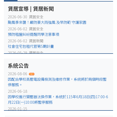
賃居宣導 | 賃居新聞
2026-06-30 賃居安全
颱風季來襲！嚴防豪大雨強風 及早防範 守護家園
2026-06-02 賃居安全
預防租屋糾紛提醒同學注意事項
2026-06-02 賃居新聞
社會住宅包租代管第5期計畫
2026-05-29 賃居安全
火災避難，千萬別躲浴室廁所!
系統公告
2026-05-25 賃居安全
賃居退租注意事項
2026-08-06
2026-05-18 賃居新聞
因配合學校高壓電設備檢測及維修作業，系統將於兩個時段暫
校外租屋租金補貼宣導公告
停服務。
2026-06-18
因學校進行變壓器汰換作業，系統於115年6月18日(四)17:00-6
月22日(一)10:00將暫停服務
2026-01-15
因配合學校電力設備例行維修作業，系統於115年1月16日