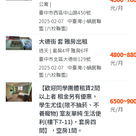
公寓 |
元/月
臺中市西區中山路450號
2025-02-07 中臺灣小蝸居聯
盟 (六校聯盟)
大德街 套 雅房出租
透天 | 套房4坪 雅房6坪
4800~88
臺中市北區大德街129號
元/月
2025-02-07 中臺灣小蝸居聯
盟 (六校聯盟)
【歡迎同學團體租賃2間
以上者 租金另有優惠，
6500~90
學生尤佳(限不抽菸、不
元/月
養寵物) 室友單純 生活便
利(樓下7-11)，套房四
間】，空房1間。