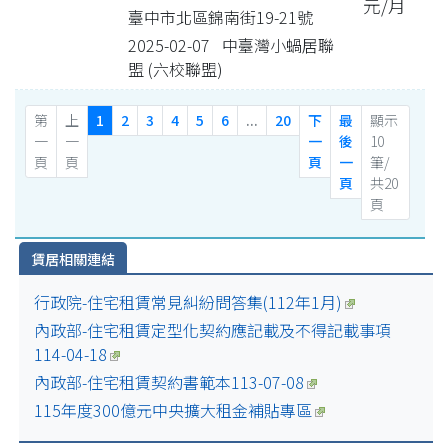
元/月
臺中市北區錦南街19-21號
2025-02-07 中臺灣小蝸居聯
盟 (六校聯盟)
第
上
1
2
3
4
5
6
...
20
下
最
顯示
一
一
一
後
10
頁
頁
頁
一
筆/
頁
共20
頁
賃居相關連結
行政院-住宅租賃常見糾紛問答集(112年1月)
內政部-住宅租賃定型化契約應記載及不得記載事項
114-04-18
內政部-住宅租賃契約書範本113-07-08
115年度300億元中央擴大租金補貼專區