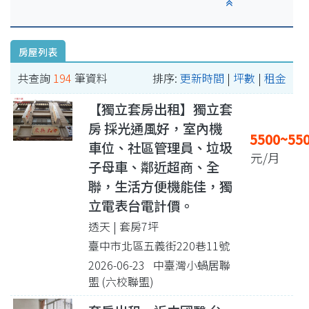
房屋列表
共查詢
194
筆資料
排序:
更新時間
|
坪數
|
租金
【獨立套房出租】獨立套
房 採光通風好，室內機
5500~55
車位、社區管理員、垃圾
元/月
子母車、鄰近超商、全
聯，生活方便機能佳，獨
立電表台電計價。
透天 | 套房7坪
臺中市北區五義街220巷11號
2026-06-23 中臺灣小蝸居聯
盟 (六校聯盟)