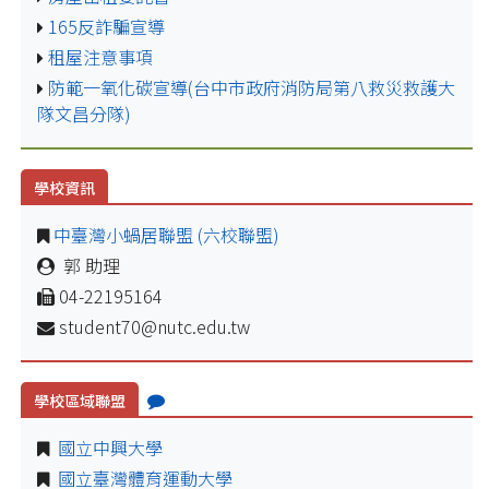
165反詐騙宣導
租屋注意事項
防範一氧化碳宣導(台中市政府消防局第八救災救護大
隊文昌分隊)
學校資訊
中臺灣小蝸居聯盟 (六校聯盟)
郭 助理
04-22195164
student70@nutc.edu.tw
學校區域聯盟
國立中興大學
國立臺灣體育運動大學