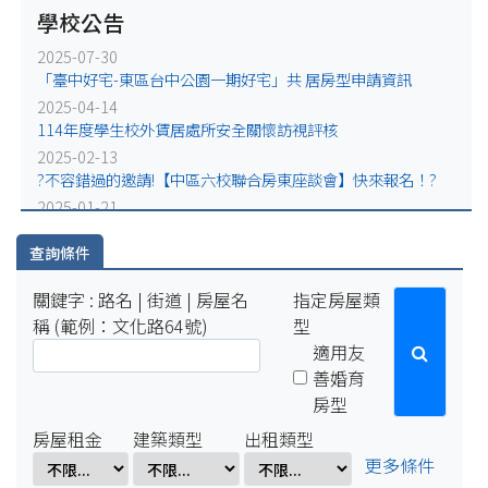
(五)17:00-1月19日(一)10:00將暫停服務
學校公告
2025-12-31
2025-07-30
因配合學校電力設備緊急維修作業，系統於115年1月2日
「臺中好宅-東區台中公園一期好宅」共 居房型申請資訊
(五)17:00-1月5日(一)10:00將暫停服務。
2025-04-14
2025-07-29
114年度學生校外賃居處所安全關懷訪視評核
因配合學校例行性停電作業，系統於114年8月15日(五)16:00-8
月18日(一)10:00將暫停服務。
2025-02-13
?不容錯過的邀請!【中區六校聯合房東座談會】快來報名！?
2025-04-01
因配合學校電氣設備檢修作業，系統於114年4月1日(二)17:00-
2025-01-21
4月7日(一)8:00將暫停服務。
即日起雲端租屋網所上架物件，均需配合政府租金補貼政策，
始得刊登。
查詢條件
2024-11-07
關鍵字 : 路名 | 街道 | 房屋名
指定房屋類
本聯盟依教育部113年11月6日臺教學(五)字第1132805223號
稱 (範例：文化路64號)
型
函文通報，即日起雲端租屋網所上架物件，均需配合政府租金
補貼政策，始得刊登。
適用友
2023-01-18
善婚育
函轉行政院消費者保護處增修後「住宅租賃常見糾紛問答集」
房型
房屋租金
建築類型
出租類型
更多條件