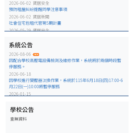
2026-06-02 賃居安全
預防租屋糾紛提醒同學注意事項
2026-06-02 賃居新聞
社會住宅包租代管第5期計畫
2026-05-29 賃居安全
火災避難，千萬別躲浴室廁所!
系統公告
2026-05-25 賃居安全
賃居退租注意事項
2026-08-06
2026-05-18 賃居新聞
因配合學校高壓電設備檢測及維修作業，系統將於兩個時段暫
校外租屋租金補貼宣導公告
停服務。
2026-06-18
因學校進行變壓器汰換作業，系統於115年6月18日(四)17:00-6
月22日(一)10:00將暫停服務
2026-01-15
因配合學校電力設備例行維修作業，系統於115年1月16日
(五)17:00-1月19日(一)10:00將暫停服務
學校公告
2025-12-31
查無資料
因配合學校電力設備緊急維修作業，系統於115年1月2日
(五)17:00-1月5日(一)10:00將暫停服務。