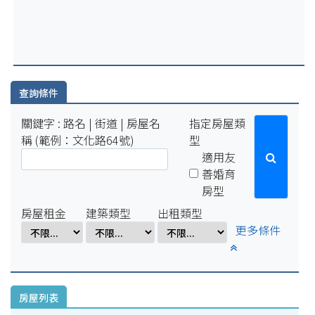
2025-07-29
因配合學校例行性停電作業，系統於114年8月15日(五)16:00-8
月18日(一)10:00將暫停服務。
2025-04-01
因配合學校電氣設備檢修作業，系統於114年4月1日(二)17:00-
4月7日(一)8:00將暫停服務。
查詢條件
關鍵字 : 路名 | 街道 | 房屋名
指定房屋類
稱 (範例：文化路64號)
型
適用友
善婚育
房型
房屋租金
建築類型
出租類型
更多條件
房屋列表