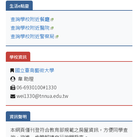
生活e點靈
查詢學校附近餐廰
查詢學校附近醫院
查詢學校附近警察局
學校資訊
國立臺南藝術大學
韋 助理
06-6930100#1330
wei1330@tnnua.edu.tw
資訊聲明
本網頁僅刊登符合教育部規範之房屋資訊，方便同學查
詢，欲進一步瞭解請自行詢問房東。