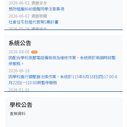
2026-06-02 賃居安全
預防租屋糾紛提醒同學注意事項
2026-06-02 賃居新聞
社會住宅包租代管第5期計畫
2026-05-29 賃居安全
火災避難，千萬別躲浴室廁所!
系統公告
2026-05-25 賃居安全
賃居退租注意事項
2026-08-06
2026-05-18 賃居新聞
因配合學校高壓電設備檢測及維修作業，系統將於兩個時段暫
校外租屋租金補貼宣導公告
停服務。
2026-06-18
因學校進行變壓器汰換作業，系統於115年6月18日(四)17:00-6
月22日(一)10:00將暫停服務
2026-01-15
因配合學校電力設備例行維修作業，系統於115年1月16日
(五)17:00-1月19日(一)10:00將暫停服務
學校公告
2025-12-31
查無資料
因配合學校電力設備緊急維修作業，系統於115年1月2日
(五)17:00-1月5日(一)10:00將暫停服務。