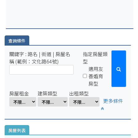
2025-07-29
因配合學校例行性停電作業，系統於114年8月15日(五)16:00-8
月18日(一)10:00將暫停服務。
2025-04-01
因配合學校電氣設備檢修作業，系統於114年4月1日(二)17:00-
4月7日(一)8:00將暫停服務。
查詢條件
關鍵字 : 路名 | 街道 | 房屋名
指定房屋類
稱 (範例：文化路64號)
型
適用友
善婚育
房型
房屋租金
建築類型
出租類型
更多條件
房屋列表