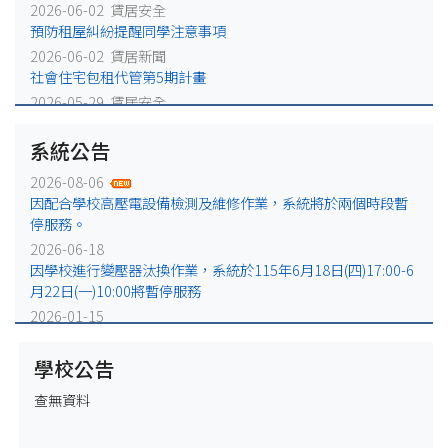
2026-06-02 賃居安全
預防租屋糾紛提醒同學注意事項
2026-06-02 賃居新聞
社會住宅包租代管第5期計畫
2026-05-29 賃居安全
火災避難，千萬別躲浴室廁所!
系統公告
2026-05-25 賃居安全
賃居退租注意事項
2026-08-06
2026-05-18 賃居新聞
因配合學校高壓電設備檢測及維修作業，系統將於兩個時段暫
校外租屋租金補貼宣導公告
停服務。
2026-06-18
因學校進行變壓器汰換作業，系統於115年6月18日(四)17:00-6
月22日(一)10:00將暫停服務
2026-01-15
因配合學校電力設備例行維修作業，系統於115年1月16日
(五)17:00-1月19日(一)10:00將暫停服務
學校公告
2025-12-31
查無資料
因配合學校電力設備緊急維修作業，系統於115年1月2日
(五)17:00-1月5日(一)10:00將暫停服務。