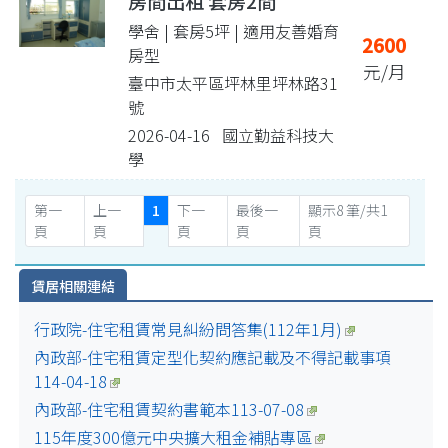
房間出租 套房2間
學舍 | 套房5坪
| 適用友善婚育
2600
房型
元/月
臺中市太平區坪林里坪林路31
號
2026-04-16 國立勤益科技大
學
第一
上一
1
下一
最後一
顯示8 筆/共1
頁
頁
頁
頁
頁
賃居相關連結
行政院-住宅租賃常見糾紛問答集(112年1月)
內政部-住宅租賃定型化契約應記載及不得記載事項
114-04-18
內政部-住宅租賃契約書範本113-07-08
115年度300億元中央擴大租金補貼專區