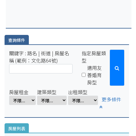
2025-07-29
因配合學校例行性停電作業，系統於114年8月15日(五)16:00-8
月18日(一)10:00將暫停服務。
2025-04-01
因配合學校電氣設備檢修作業，系統於114年4月1日(二)17:00-
4月7日(一)8:00將暫停服務。
查詢條件
關鍵字 : 路名 | 街道 | 房屋名
指定房屋類
稱 (範例：文化路64號)
型
適用友
善婚育
房型
房屋租金
建築類型
出租類型
更多條件
房屋列表