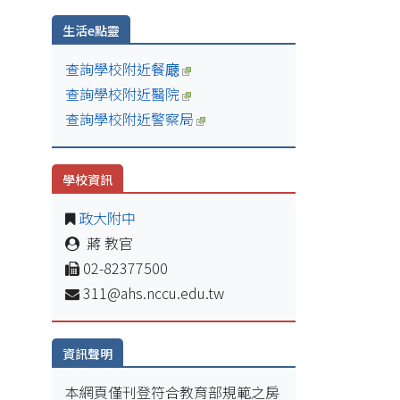
生活e點靈
查詢學校附近餐廰
查詢學校附近醫院
查詢學校附近警察局
學校資訊
政大附中
蔣 教官
02-82377500
311@ahs.nccu.edu.tw
資訊聲明
本網頁僅刊登符合教育部規範之房