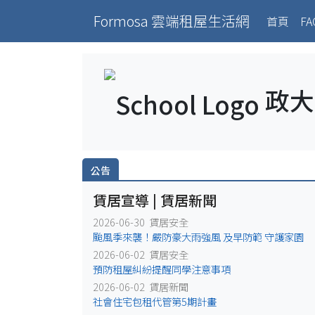
Formosa 雲端租屋生活網
(curr
首頁
FA
政大
公告
賃居宣導 | 賃居新聞
2026-06-30 賃居安全
颱風季來襲！嚴防豪大雨強風 及早防範 守護家園
2026-06-02 賃居安全
預防租屋糾紛提醒同學注意事項
2026-06-02 賃居新聞
社會住宅包租代管第5期計畫