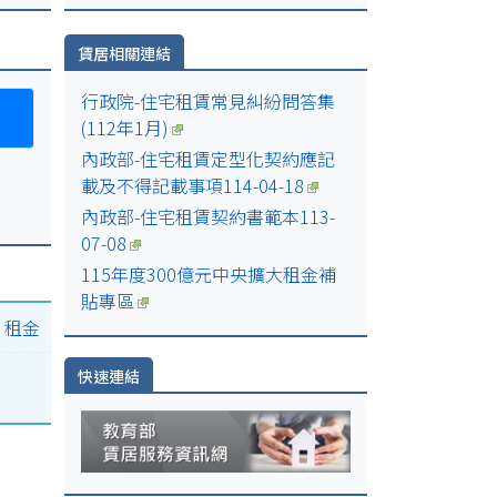
日
賃居相關連結
日
行政院-住宅租賃常見糾紛問答集
(112年1月)
內政部-住宅租賃定型化契約應記
00-
載及不得記載事項114-04-18
內政部-住宅租賃契約書範本113-
07-08
115年度300億元中央擴大租金補
貼專區
|
租金
快速連結