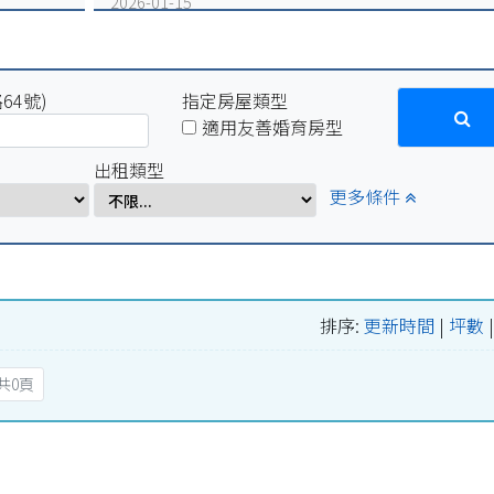
2026-01-15
因配合學校電力設備例行維修作業，系統於115年1月16
(五)17:00-1月19日(一)10:00將暫停服務
2025-12-31
64號)
因配合學校電力設備緊急維修作業，系統於115年1月2
指定房屋類型
(五)17:00-1月5日(一)10:00將暫停服務。
適用友善婚育房型
2025-07-29
出租類型
因配合學校例行性停電作業，系統於114年8月15日(五)16:
更多條件
8月18日(一)10:00將暫停服務。
2025-04-01
因配合學校電氣設備檢修作業，系統於114年4月1日
(二)17:00-4月7日(一)8:00將暫停服務。
排序:
更新時間
|
坪數
共0頁