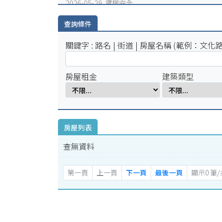
2026-05-29 賃居安全
火災避難，千萬別躲浴室廁所!
查詢條件
2026-05-25 賃居安全
賃居退租注意事項
關鍵字 : 路名 | 街道 | 房屋名稱 (範例：文化路
2026-05-18 賃居新聞
校外租屋租金補貼宣導公告
房屋租金
建築類型
房屋列表
查無資料
第一頁
上一頁
下一頁
最後一頁
顯示0 筆/