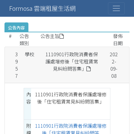
Formosa 雲端租屋生活網
公告內容
#
公告
公告主旨
發佈
類別
日期
3
學校
1110901行政院消費者保
202
9
護處增修後「住宅租賃常
2-
5
見糾紛問答集」
09-
7
08
內
1110901行政院消費者保護處增修
容
後「住宅租賃常見糾紛問答集」
附
1110901行政院消費者保護處增修
檔
後「住宅租賃常見糾紛問答