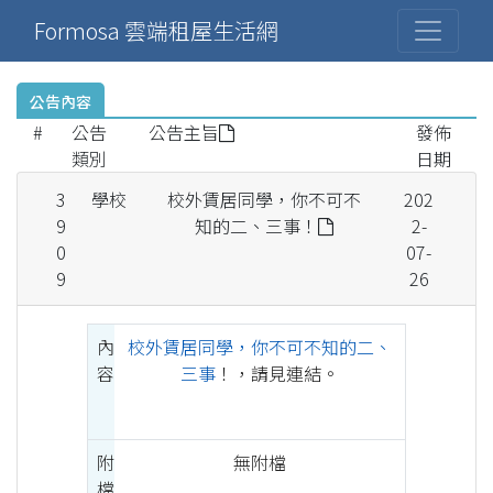
Formosa 雲端租屋生活網
公告內容
#
公告
公告主旨
發佈
類別
日期
3
學校
校外賃居同學，你不可不
202
9
知的二、三事！
2-
0
07-
9
26
內
校外賃居同學，你不可不知的二、
容
三事
！，請見連結。
附
無附檔
檔