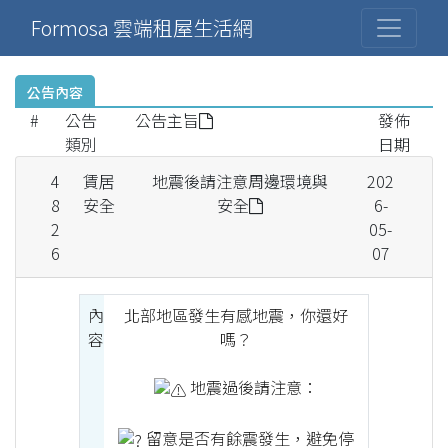
Formosa 雲端租屋生活網
公告內容
#
公告
公告主旨
發佈
類別
日期
4
賃居
地震後請注意周邊環境與
202
8
安全
安全
6-
2
05-
6
07
內
北部地區發生有感地震，你還好
容
嗎？
地震過後請注意：
留意是否有餘震發生，避免停