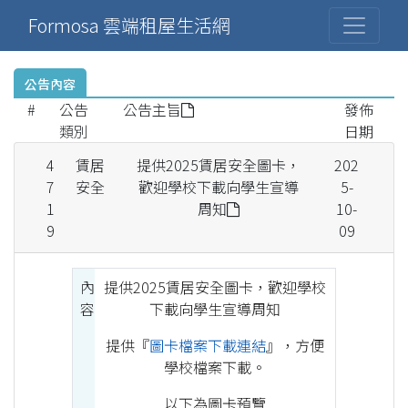
Formosa 雲端租屋生活網
公告內容
#
公告
公告主旨
發佈
類別
日期
4
賃居
提供2025賃居安全圖卡，
202
7
安全
歡迎學校下載向學生宣導
5-
1
周知
10-
9
09
內
提供2025賃居安全圖卡，歡迎學校
容
下載向學生宣導周知
提供『
圖卡檔案下載連結
』，方便
學校檔案下載。
以下為圖卡預覽