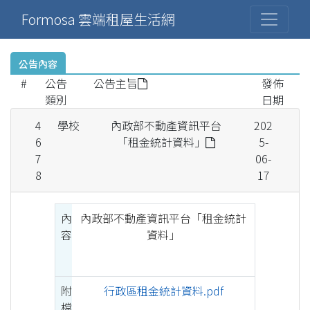
Formosa 雲端租屋生活網
公告內容
#
公告
公告主旨
發佈
類別
日期
4
學校
內政部不動產資訊平台
202
6
「租金統計資料」
5-
7
06-
8
17
內
內政部不動產資訊平台「租金統計
容
資料」
附
行政區租金統計資料.pdf
檔