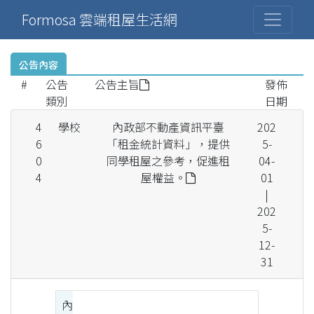
Formosa 雲端租屋生活網
公告內容
#
公告
公告主旨
發佈
類別
日期
4
學校
內政部不動產資訊平臺
202
6
「租金統計資料」，提供
5-
0
同學租屋之參考，促進租
04-
4
屋權益。
01
|
202
5-
12-
31
內