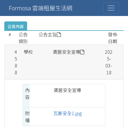
Formosa 雲端租屋生活網
公告內容
#
公告
公告主旨
發佈
類別
日期
4
學校
賃居安全宣導
202
5
5-
8
03-
8
18
內
賃居安全宣導
容
附
瓦斯安全1.jpg
檔