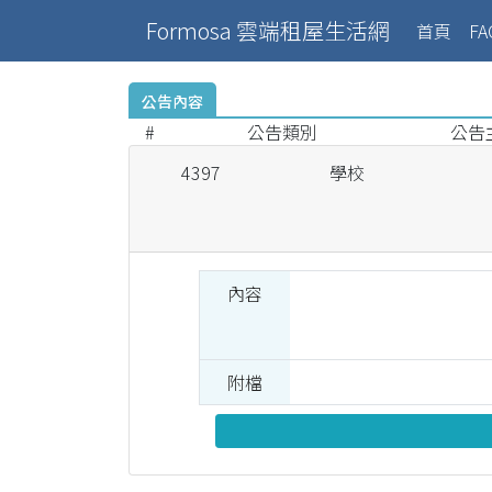
Formosa 雲端租屋生活網
(curr
首頁
FA
公告內容
#
公告類別
公告
4397
學校
內容
附檔