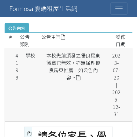
Formosa 雲端租屋生活網
公告內容
#
公告
公告主旨
發佈
類別
日期
4
學校
本校先前頒發之優良房東
202
1
徽章已無效，亦無辦理優
3-
9
良房東推薦，如公告內
07-
9
容。
20
|
202
6-
12-
31
請各位家長、學
內