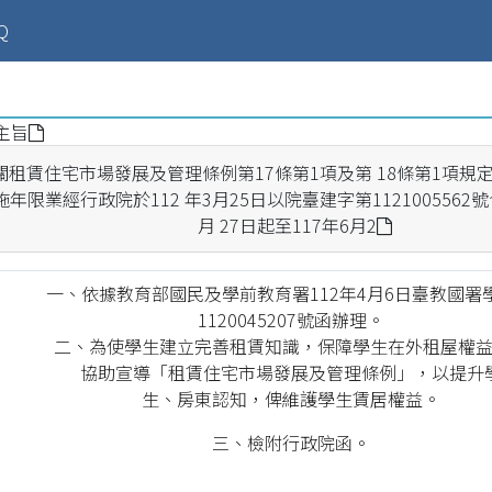
ent)
Q
主旨
關租賃住宅市場發展及管理條例第17條第1項及第 18條第1項規
施年限業經行政院於112 年3月25日以院臺建字第1121005562號
月 27日起至117年6月2
一、依據教育部國民及學前教育署112年4月6日臺教國署
1120045207號函辦理。
二、為使學生建立完善租賃知識，保障學生在外租屋權
協助宣導「租賃住宅市場發展及管理條例」，以提升
生、房東認知，俾維護學生賃居權益。
三、檢附行政院函。