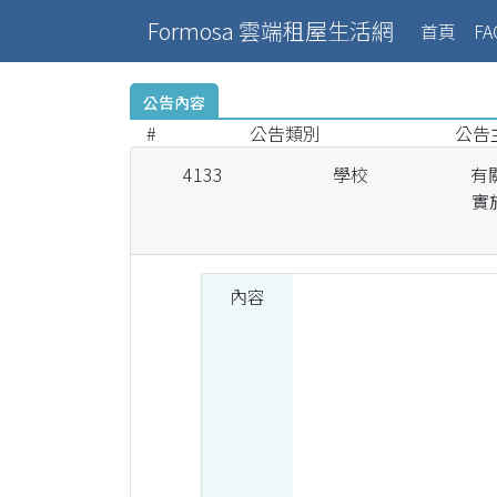
Formosa 雲端租屋生活網
(curr
首頁
FA
公告內容
#
公告類別
公告
4133
學校
有
實
內容