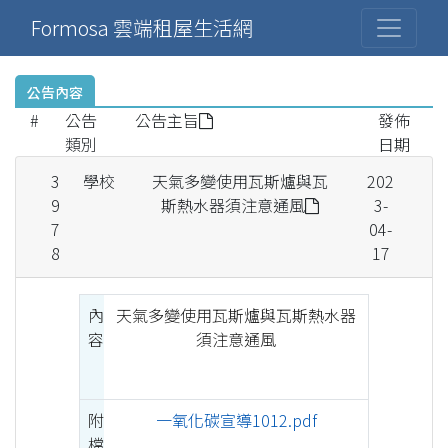
Formosa 雲端租屋生活網
公告內容
#
公告
公告主旨
發佈
類別
日期
3
學校
天氣多變使用瓦斯爐與瓦
202
9
斯熱水器須注意通風
3-
7
04-
8
17
內
天氣多變使用瓦斯爐與瓦斯熱水器
容
須注意通風
附
一氧化碳宣導1012.pdf
檔