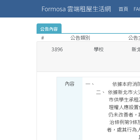
Formosa 雲端租屋生活網
(curr
首頁
FA
公告內容
#
公告類別
公告
3896
學校
新
內容
一、
依據本府消防
二、
依據新北市火
市供學生承租
理權人應設置
仍未改善者，
治條例第9條
者，處其行為