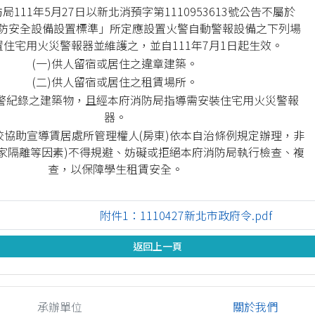
111年5月27日以新北消預字第1110953613號公告不屬於
防安全設備設置標準」所定應設置火警自動警報設備之下列場
住宅用火災警報器並維護之，並自111年7月1日起生效。
(一)供人留宿或居住之違章建築。
(二)供人留宿或居住之租賃場所。
火警紀錄之建築物，且經本府消防局指導需安裝住宅用火災警報
器。
校協助宣導賃居處所管理權人(房東)依本自治條例規定辦理，非
居家隔離等因素)不得規避、妨礙或拒絕本府消防局執行檢查、複
查，以保障學生租賃安全。
附件1：1110427新北市政府令.pdf
返回上一頁
承辦單位
關於我們