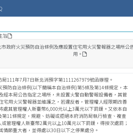
ent)
Q
主旨
北市政府火災預防自治條例及應設置住宅用火災警報器之場所公
用。
局111年7月7日新北消預字第1111267979號函辦理。
災預防自治條例(以下簡稱本自治條例)第5條及第14條規定，本
及經本局公告指定之場所，未設置火警自動警報設備者，其管
住宅用火災警報器並維護之，若違反者，管理權人經限期改善
將處其管理權人新臺幣6,000元以上3萬元以下罰鍰。又依本自
及第11條規定，規避、妨礙或拒絕本府消防局執行檢查、複查
人或管理權人新臺幣2萬元以上10萬元以下罰鍰，得按次處罰；
其情節重大者，並得處以30日以下之停業處分。