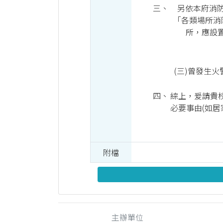
三、
另依本府消防局
「各類場所消
所，應設置
(三)曾發生
四、
綜上，爰請貴
必要事由(如
附檔
主辦單位