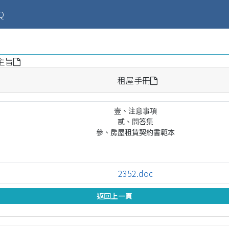
ent)
Q
主旨
租屋手冊
壹、注意事項

貳、問答集

參、房屋租賃契約書範本
2352.doc
返回上一頁