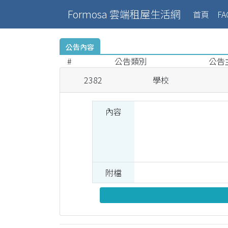
Formosa 雲端租屋生活網
(curr
首頁
FA
公告內容
#
公告類別
公告
2382
學校
內容
附檔